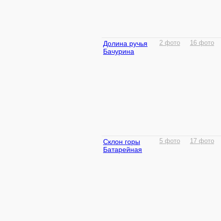
Долина ручья
2 фото
16 фото
Бачурина
Склон горы
5 фото
17 фото
Батарейная