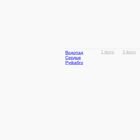
Водопад
1 фото
3 фото
Сердце
Руфабго