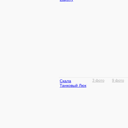
Скала
3 фото
9 фото
Танковый Люк