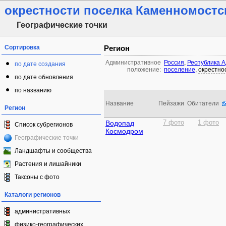
окрестности поселка Каменномостс
Географические точки
Сортировка
Регион
Административное
Россия
,
Республика 
по дате создания
положение:
поселение
,
окрестно
по дате обновления
по названию
Название
Пейзажи
Обитатели
Регион
Водопад
7 фото
1 фото
Список субрегионов
Космодром
Географические точки
Ландшафты и сообщества
Растения и лишайники
Таксоны с фото
Каталоги регионов
административных
физико-географических