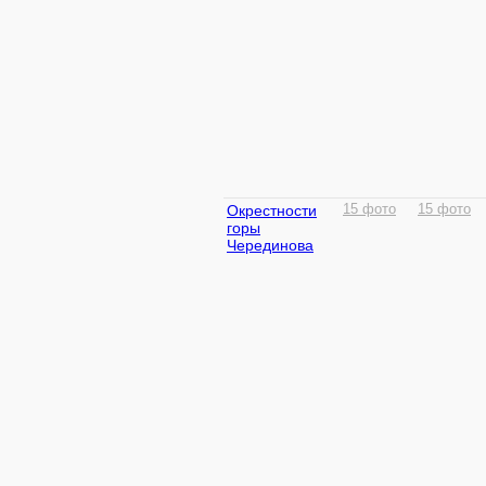
Окрестности
15 фото
15 фото
горы
Черединова