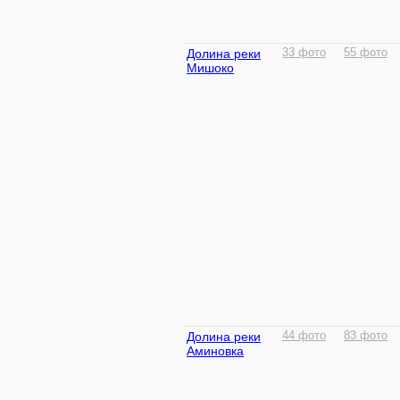
Долина реки
33 фото
55 фото
Мишоко
Долина реки
44 фото
83 фото
Аминовка