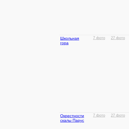
Школьная
7 фото
27 фото
гора
Окрестности
7 фото
27 фото
скалы Парус