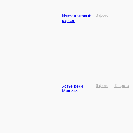
Известняковый
3 фото
карьер
Устье реки
6 фото
13 фото
Мишоко