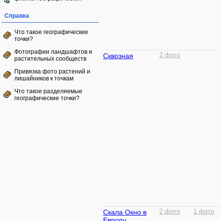
Справка
Что такое географические
точки?
Фотографии ландшафтов и
Сквозная
2 фото
растительных сообществ
Привязка фото растений и
лишайников к точкам
Что такое разделяемые
географические точки?
Скала Окно в
2 фото
1 фото
Европу