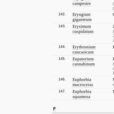
campestre
142.
Eryngium
giganteum
143.
Erysimum
cuspidatum
144.
Erythronium
caucasicum
145.
Eupatorium
cannabinum
146.
Euphorbia
macroceras
147.
Euphorbia
squamosa
F