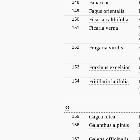
148.
Fabaceae
149.
Fagus orientalis
150.
Ficaria calthifolia
151.
Ficaria verna
152.
Fragaria viridis
153.
Fraxinus excelsior
154.
Fritillaria latifolia
G
155.
Gagea lutea
156.
Galanthus alpinus
157.
Galega officinalis