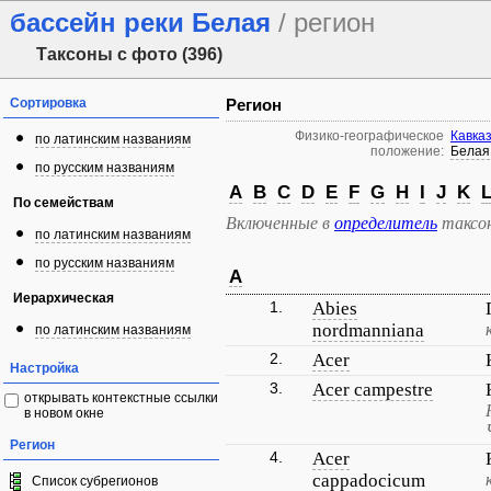
бассейн реки Белая
/ регион
Таксоны с фото (396)
Сортировка
Регион
Физико-географическое
Кавка
по латинским названиям
положение:
Белая
по русским названиям
A
B
C
D
E
F
G
H
I
J
K
По семействам
Включенные в
определитель
таксо
по латинским названиям
по русским названиям
A
Иерархическая
1.
Abies
nordmanniana
по латинским названиям
2.
Acer
Настройка
3.
Acer campestre
открывать контекстные ссылки
в новом окне
Регион
4.
Acer
cappadocicum
Список субрегионов