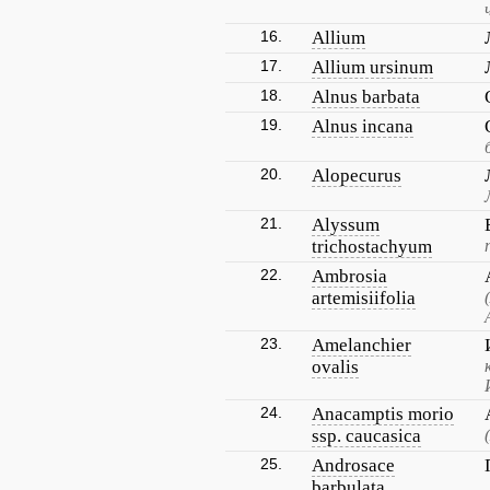
16.
Allium
17.
Allium ursinum
18.
Alnus barbata
19.
Alnus incana
20.
Alopecurus
21.
Alyssum
trichostachyum
22.
Ambrosia
artemisiifolia
23.
Amelanchier
ovalis
24.
Anacamptis morio
ssp. caucasica
25.
Androsace
barbulata