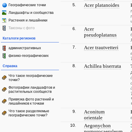
5.
Acer platanoides
Географические точки
Ландшафты и сообщества
Растения и лишайники
Таксоны с фото
6.
Acer
pseudoplatanus
Каталоги регионов
7.
Acer trautvetteri
административных
физико-географических
8.
Achillea biserrata
Справка
Что такое географические
точки?
Фотографии ландшафтов и
растительных сообществ
Привязка фото растений и
лишайников к точкам
Что такое разделяемые
9.
Aconitum
географические точки?
orientale
10.
Aegonychon
purpurocaeruleum