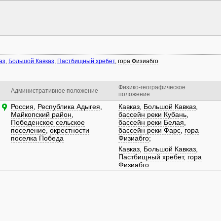
аз
,
Большой Кавказ
,
Пастбищный хребет
,
гора Физиабго
Физико-географическое
Административное положение
положение
Россия
,
Республика Адыгея
,
Кавказ
,
Большой Кавказ
,
Майкопский район
,
бассейн реки Кубань
,
Победенское сельское
бассейн реки Белая
,
поселение
,
окрестности
бассейн реки Фарс
,
гора
поселка Победа
Физиабго
;
Кавказ
,
Большой Кавказ
,
Пастбищный хребет
,
гора
Физиабго