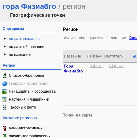
гора Физиабго
/ регион
Географические точки
Сортировка
Регион
Физико-географическое положение:
Кавк
по дате создания
по дате обновления
по названию
Название
Пейзажи
Обитатели
Регион
Гора
6 фото
10 фото
Физиабго
Список субрегионов
Географические точки
Ландшафты и сообщества
Растения и лишайники
Таксоны с фото
Точки на карте
Каталоги регионов
административных
физико-географических