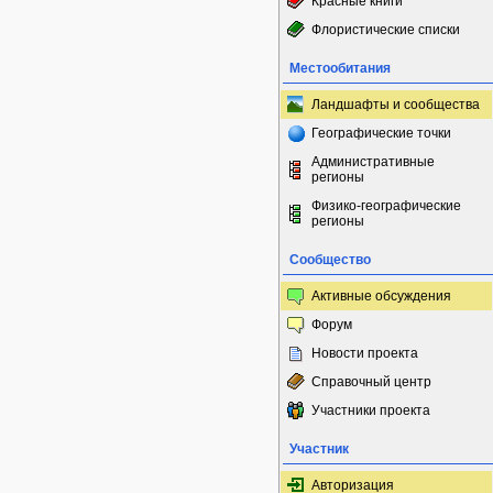
Красные книги
Флористические списки
Местообитания
Ландшафты и сообщества
Географические точки
Административные
регионы
Физико-географические
регионы
Сообщество
Активные обсуждения
Форум
Новости проекта
Справочный центр
Участники проекта
Участник
Авторизация