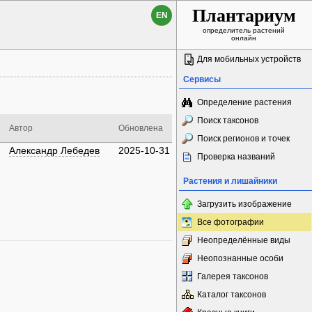
Плантариум
EN
определитель растений
онлайн
Для мобильных устройств
Сервисы
Определение растения
Поиск таксонов
Автор
Обновлена
Поиск регионов и точек
Александр Лебедев
2025-10-31
Проверка названий
Растения и лишайники
Загрузить изображение
Все фотографии
Неопределённые виды
Неопознанные особи
Галерея таксонов
Каталог таксонов