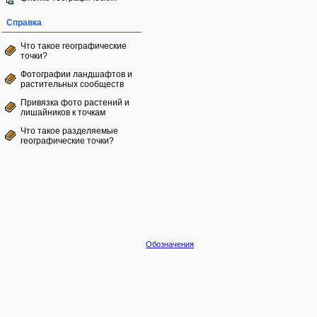
Справка
Что такое географические
точки?
Фотографии ландшафтов и
растительных сообществ
Привязка фото растений и
лишайников к точкам
Что такое разделяемые
географические точки?
Обозначения