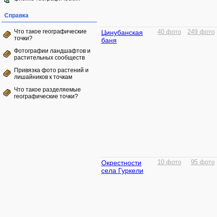
Справка
Что такое географические
Цинубанская
40 фото
249 фото
точки?
баня
Фотографии ландшафтов и
растительных сообществ
Привязка фото растений и
лишайников к точкам
Что такое разделяемые
географические точки?
Окрестности
10 фото
95 фото
села Гуркели