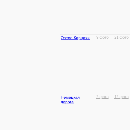
Озеро Карцахи
9 фото
21 фото
Немецкая
2 фото
12 фото
дорога