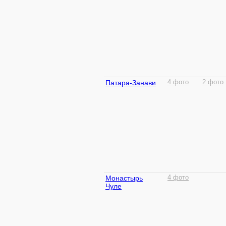
Патара-Занави
4 фото
2 фото
Монастырь
4 фото
Чуле