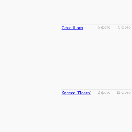
Село Шока
6 фото
5 фото
Колесо "Плато"
2 фото
11 фото