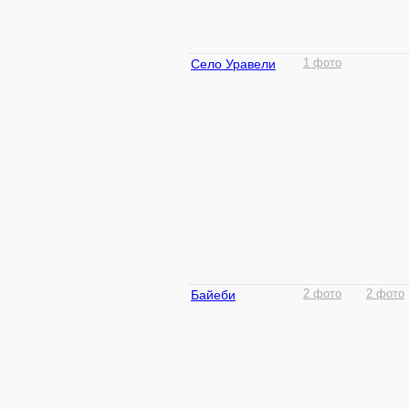
Село Уравели
1 фото
Байеби
2 фото
2 фото