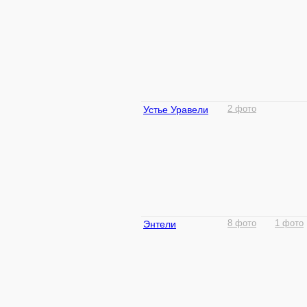
Устье Уравели
2 фото
Энтели
8 фото
1 фото