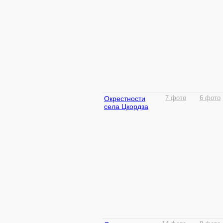
Окрестности
7 фото
6 фото
села Цкордза