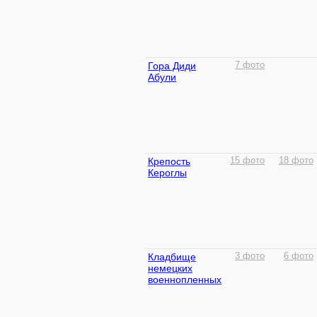
Гора Диди
7 фото
Абули
Крепость
15 фото
18 фото
Кероглы
Кладбище
3 фото
6 фото
немецких
военнопленных