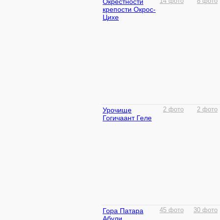
Окрестности
14 фото
8 фото
крепости Окрос-
Цихе
Урочище
2 фото
2 фото
Гогичаант Геле
Гора Патара
45 фото
30 фото
Абули