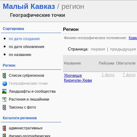
Малый Кавказ
/ регион
Географические точки
Сортировка
Регион
Физико-географическое положение:
Кавк
по дате создания
по дате обновления
Страница:
первая
|
предыдущая
по названию
Название
Пейзажи
Обитатели
Регион
Урочище
1 фото
7 фото
Список субрегионов
Киричли-Хеви
Географические точки
Ландшафты и сообщества
Растения и лишайники
Таксоны с фото
Каталоги регионов
административных
физико-географических