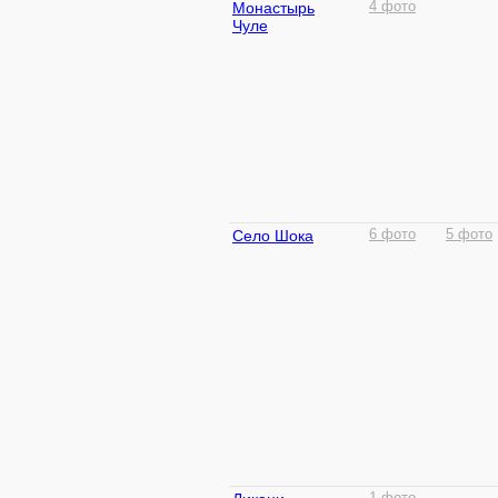
Монастырь
4 фото
Чуле
Село Шока
6 фото
5 фото