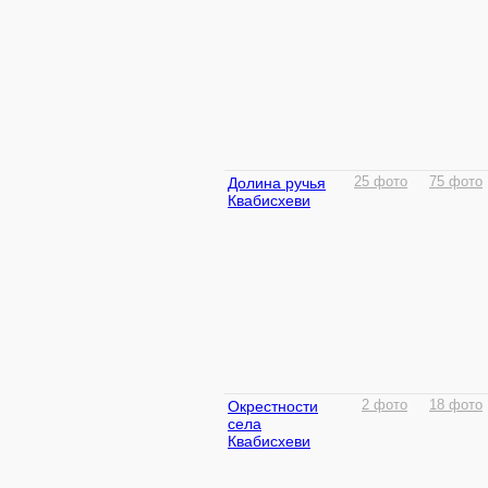
Долина ручья
25 фото
75 фото
Квабисхеви
Окрестности
2 фото
18 фото
села
Квабисхеви