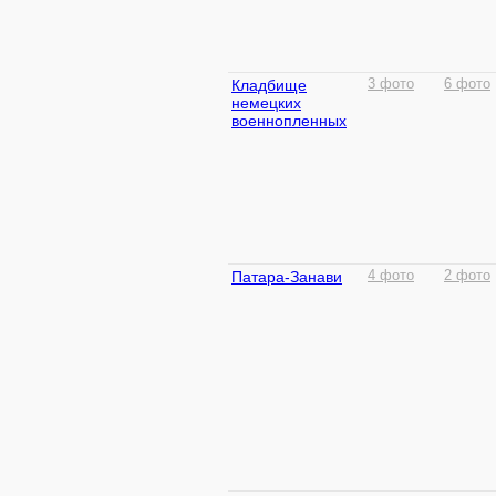
Кладбище
3 фото
6 фото
немецких
военнопленных
Патара-Занави
4 фото
2 фото