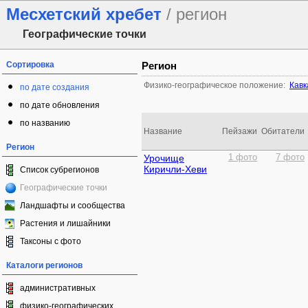
Месхетский хребет
/ регион
Географические точки
Сортировка
Регион
Физико-географическое положение:
Кавк
по дате создания
по дате обновления
по названию
Название
Пейзажи
Обитатели
Регион
Урочище
1 фото
7 фото
Киричли-Хеви
Список субрегионов
Географические точки
Ландшафты и сообщества
Растения и лишайники
Таксоны с фото
Каталоги регионов
административных
физико-географических