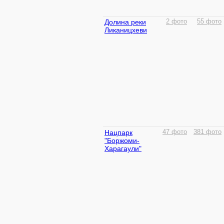
Долина реки
2 фото
55 фото
Ликаницхеви
Нацпарк
47 фото
381 фото
"Боржоми-
Харагаули"