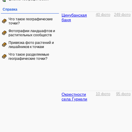
Справка
Цинубанская
40 фото
249 фото
Что такое географические
баня
точки?
Фотографии ландшафтов и
растительных сообществ
Привязка фото растений и
лишайников к точкам
Что такое разделяемые
географические точки?
Окрестности
10 фото
95 фото
села Гуркели