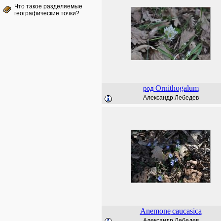
Что такое разделяемые
географические точки?
Ornithogalum
род
Александр Лебедев
Anemone
caucasica
Александр Лебедев