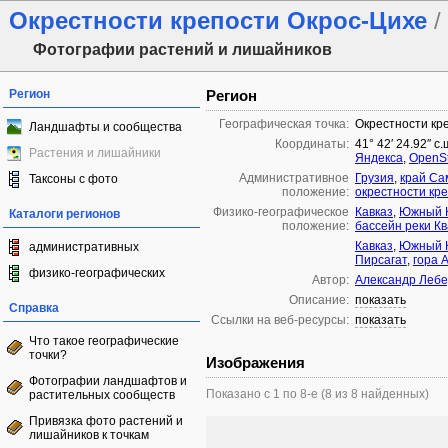
Окрестности крепости Окрос-Цихе
/
Фотографии растений и лишайников
Регион
Регион
Географическая точка:
Окрестности кр
Ландшафты и сообщества
Координаты:
41° 42′ 24.92″ с.
Растения и лишайники
Яндекса
,
OpenS
Административное
Грузия
,
край Са
Таксоны с фото
положение:
окрестности кр
Физико-географическое
Кавказ
,
Южный К
Каталоги регионов
положение:
бассейн реки К
Кавказ
,
Южный К
административных
Пирсагат
,
гора 
физико-географических
Автор:
Александр Леб
Описание:
показать
Справка
Ссылки на веб-ресурсы:
показать
Что такое географические
точки?
Изображения
Фотографии ландшафтов и
Показано с 1 по 8-е (8 из 8 найденных)
растительных сообществ
Привязка фото растений и
лишайников к точкам