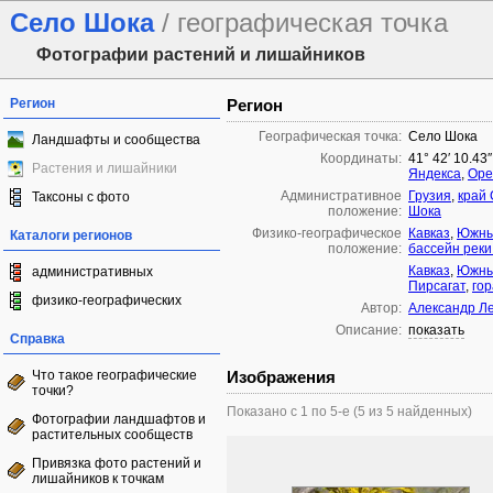
Село Шока
/ географическая точка
Фотографии растений и лишайников
Регион
Регион
Географическая точка:
Село Шока
Ландшафты и сообщества
Координаты:
41° 42′ 10.43″
Растения и лишайники
Яндекса
,
Ope
Административное
Грузия
,
край
Таксоны с фото
положение:
Шока
Физико-географическое
Кавказ
,
Южны
Каталоги регионов
положение:
бассейн реки
Кавказ
,
Южны
административных
Пирсагат
,
гор
физико-географических
Автор:
Александр Л
Описание:
показать
Справка
Что такое географические
Изображения
точки?
Показано с 1 по 5-е (5 из 5 найденных)
Фотографии ландшафтов и
растительных сообществ
Привязка фото растений и
лишайников к точкам