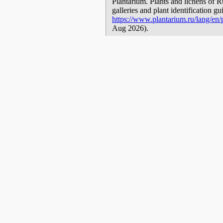
Plantarium. Plants and lichens of R
galleries and plant identification g
https://www.plantarium.ru/lang/en/
Aug 2026).