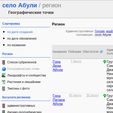
село Абули
/ регион
Географические точки
Сортировка
Регион
Административное
Грузия
,
край
по дате создания
положение:
село Абули
по дате обновления
по названию
Адм
Название
Пейзажи
Обитатели
пол
Регион
Гора
7 фото
Гру
Список субрегионов
Диди
Сам
Географические точки
Абули
Джа
Нин
Ландшафты и сообщества
мун
сел
Растения и лишайники
окр
Таксоны с фото
сел
Гора
45 фото
30 фото
Гру
Каталоги регионов
Патара
Сам
Абули
Джа
административных
Нин
мун
физико-географических