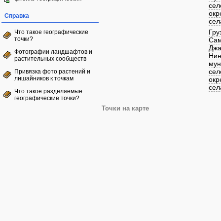
сел
окр
Справка
сел
Гру
Что такое географические
точки?
Сам
Джа
Фотографии ландшафтов и
Нин
растительных сообществ
мун
сел
Привязка фото растений и
лишайников к точкам
окр
сел
Что такое разделяемые
географические точки?
Точки на карте