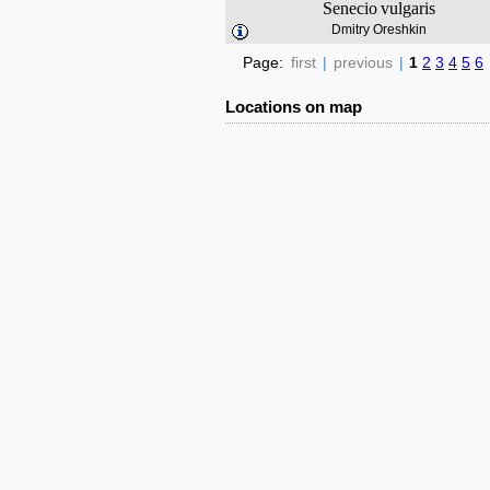
Senecio
vulgaris
Dmitry Oreshkin
Page:
first
|
previous
|
1
2
3
4
5
6
Locations on map