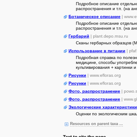
Подробное описание отдельны
распространения и т.п. (на анг
Ботаническое описание
| www.e
Подробное описание отдельны
распространения и т.п. (на анг
Гербарий
| plant.depo.msu.ru
Сканы гербарных образцов (
Использование в питании
| pfa
Подробная справка по полезн
медицине, способы употребле
культивирования + картинки и 
Рисунки
| www.efloras.org
Рисунки
| www.efloras.org
Фото, распространение
| powo.
Фото, распространение
| www.gb
Экологические характеристики
Оценки по экологическим шк
Resources on parent taxa ...
Text to cite the page