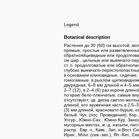
Legend
Botanical description
Растения до 30 (60) см высотой, во
прямые, простые или разветвленные.
обратнояйцевидные или продолговат
см шир., цельные или выемчато-пери
ст. л. продолговатые или обратнола
глубоко выемчато-перистолопастные
в основании клиновидные, сидячие
гомогамные, в рыхлом щитковидном
двурядная, 6–8 мм длиной и 4–5 мм
2–7 (12), в 2–4 (6) раз короче длин
по краю бело-пленчатые, самые внут
отсутствуют; цв. диска светло-желт
длиной, его зауженная часть в 2.5–
(3) мм длиной, красновато-бурые, 
белый. Чук. (пос. Провидения), Кор., 
Уссур., Южно-Сах., Южно-Кур. Занос
мусорных местах, ж.-д. насыпи, пес
распр.: Евр. ч., Кавк., Зап. и Вост. С
Иран., Монг. (сев.-зап.), Яп.-Кит., Се