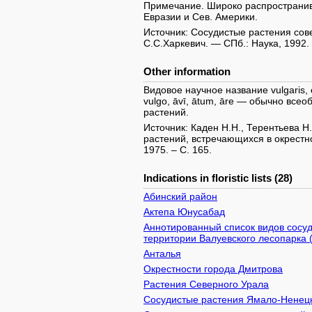
Примечание. Широко распространив
Евразии и Сев. Америки.
Источник: Сосудистые растения совет
С.С.Харкевич. — СПб.: Наука, 1992.
Other information
Видовое научное название vulgaris, 
vulgo, āvī, ātum, āre — обычно вс
растений.
Источник: Каден Н.Н., Терентьева Н
растений, встречающихся в окрестн
1975. – С. 165.
Indications in floristic lists (28)
Абинский район
Актепа Юнусабад
Аннотированный список видов сосуд
территории Валуевского лесопарка 
Анталья
Окрестности города Дмитрова
Растения Северного Урала
Сосудистые растения Ямало-Ненецк