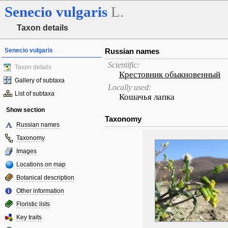
Senecio
vulgaris
L.
Taxon details
Senecio vulgaris
Russian names
Scientific:
Taxon details
Крестовник обыкновенный
Gallery of subtaxa
Locally used:
List of subtaxa
Кошачья лапка
Show section
Taxonomy
Russian names
Taxonomy
Images
Locations on map
Botanical description
Other information
Floristic lists
Key traits