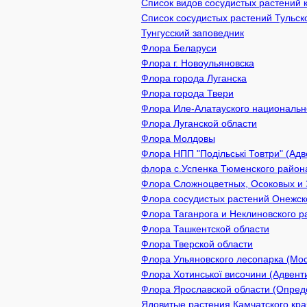
Список видов сосудистых растений 
Список сосудистых растений Тульск
Тунгусский заповедник
Флора Беларуси
Флора г. Новоульяновска
Флора города Луганска
Флора города Твери
Флора Иле-Алатауского национально
Флора Луганской области
Флора Молдовы
Флора НПП "Подільські Товтри" (Адв
флора с.Успенка Тюменского район
Флора Сложноцветных, Осоковых и 
Флора сосудистых растений Онежско
Флора Таганрога и Неклиновского р
Флора Ташкентской области
Флора Тверской области
Флора Ульяновского лесопарка (Мос
Флора Хотинської височини (Адвенти
Флора Ярославской области (Опреде
Ядовитые растения Камчатского кра