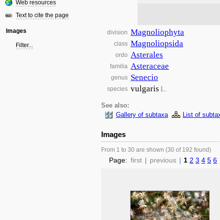
Web resources
Text to cite the page
Images
Magnoliophyta
division
Magnoliopsida
class
Filter...
Asterales
ordo
Asteraceae
familia
Senecio
genus
vulgaris
L.
species
See also:
Gallery of subtaxa
List of subta
Images
From 1 to 30 are shown (30 of 192 found)
Page:
first
|
previous
|
1
2
3
4
5
6