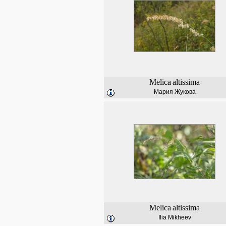
Melica
altissima
Мария Жукова
Melica
altissima
Ilia Mikheev