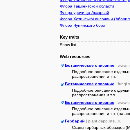
Флора Ташкентской области
Флора урочища Аксарсай
Флора Хотинської височини (Абориге
Флора Чупинского бора
Key traits
Show list
Web resources
Ботаническое описание
| www.n
Подробное описание отдельны
распространения и т.п.
Ботаническое описание
| fungi.
Подробное описание отдельны
распространения и т.п.
Ботаническое описание
| www.e
Подробное описание отдельны
распространения и т.п. (на анг
Гербарий
| plant.depo.msu.ru
Сканы гербарных образцов (