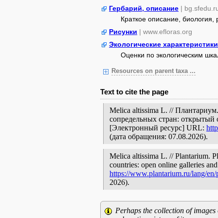
Гербарий, описание
| bg.sfedu.r
Краткое описание, биология,
Рисунки
| www.efloras.org
Экологические характеристики
Оценки по экологическим шк
Resources on parent taxa ...
Text to cite the page
Melica altissima L. // Плантари
сопредельных стран: открытый 
[Электронный ресурс] URL:
htt
(дата обращения: 07.08.2026).
Melica altissima L. // Plantarium. 
countries: open online galleries and
https://www.plantarium.ru/lang/en
2026).
Perhaps the collection of images 