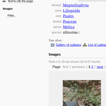
Text to cite the page
Magnoliophyta
division
Images
Liliopsida
class
Poales
Filter...
ordo
Poaceae
familia
Melica
genus
altissima
L.
species
See also:
Gallery of subtaxa
List of subta
Images
From 1 to 30 are shown (30 of 57 found)
Page:
first
|
previous
|
1
2
|
next
|