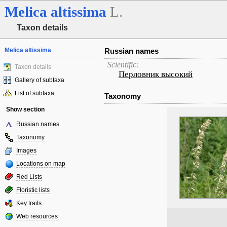
Melica
altissima
L.
Taxon details
Melica altissima
Russian names
Scientific:
Taxon details
Перловник высокий
Gallery of subtaxa
List of subtaxa
Taxonomy
Show section
Russian names
Taxonomy
Images
Locations on map
Red Lists
Floristic lists
Key traits
Web resources