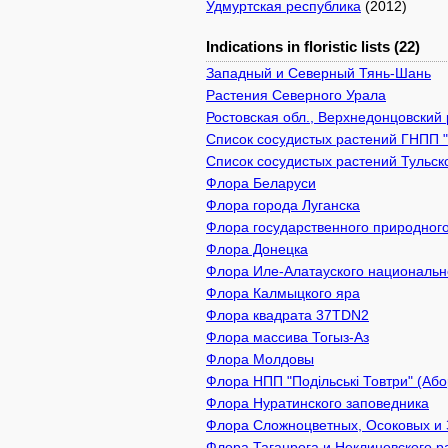
Удмуртская республика
(2012)
Indications in floristic lists (22)
Западный и Северный Тянь-Шань
Растения Северного Урала
Ростовская обл., Верхнедонцовский 
Список сосудистых растений ГНПП 
Список сосудистых растений Тульск
Флора Беларуси
Флора города Луганска
Флора государственного природного
Флора Донецка
Флора Иле-Алатауского национально
Флора Калмыцкого яра
Флора квадрата 37TDN2
Флора массива Тогыз-Аз
Флора Молдовы
Флора НПП "Подільські Товтри" (Або
Флора Нуратинского заповедника
Флора Сложноцветных, Осоковых и 
Флора Таганрога и Неклиновского р