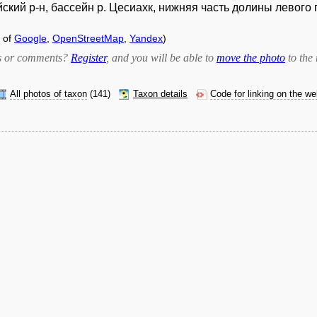
ий р-н, бассейн р. Цесиахк, нижняя часть долины левого пр
 of
Google
,
OpenStreetMap
,
Yandex
)
bts or comments?
Register
, and you will be able to
move the photo
to the 
All photos of taxon
(141)
Taxon details
Code for linking on the w