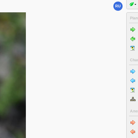
RU
Plan
Cha
Але