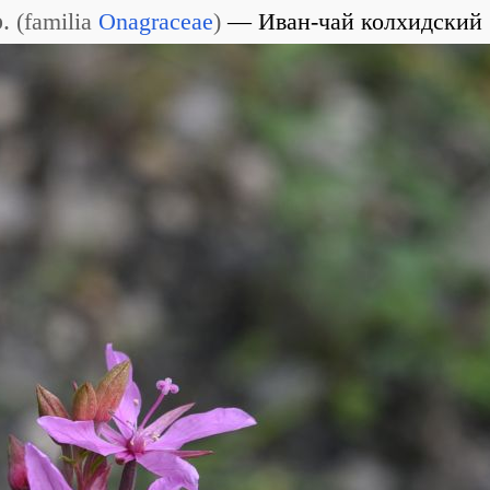
.
(
familia
Onagraceae
)
Иван-чай колхидский