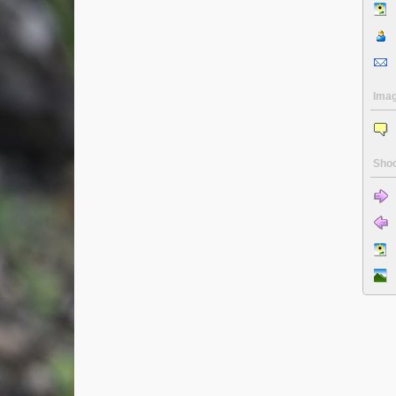
Ima
Shoo