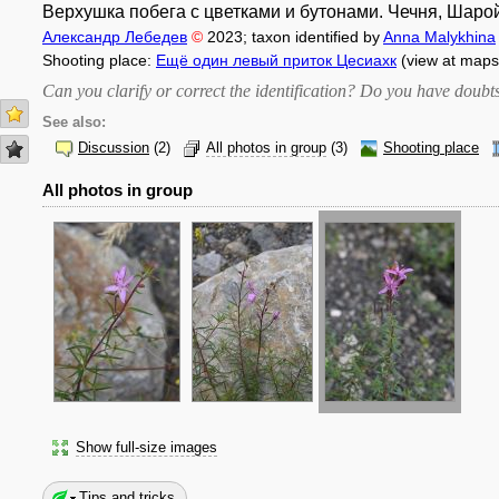
Верхушка побега с цветками и бутонами. Чечня, Шаройск
Александр Лебедев
©
2023
; taxon identified by
Anna Malykhina
Shooting place:
Ещё один левый приток Цесиахк
(view at maps
Can you clarify or correct the identification? Do you have dou
See also:
Discussion
(2)
All photos in group
(3)
Shooting place
All photos in group
Show full-size images
Tips and tricks