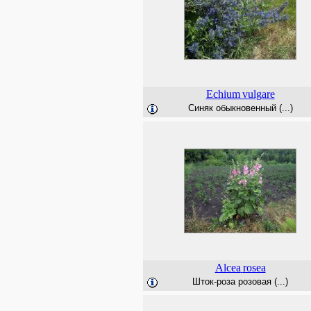
Echium
vulgare
Синяк обыкновенный (...)
Alcea
rosea
Шток-роза розовая (...)