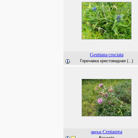
Gentiana
cruciata
Горечавка крестовидная (...)
Centaurea
genus
Василёк