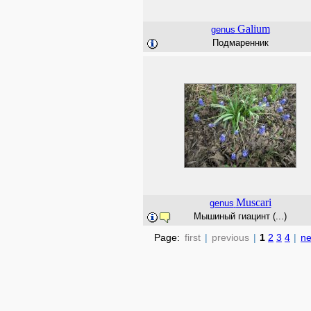
Galium
genus
Подмаренник
Muscari
genus
Мышиный гиацинт (...)
Page:
first
|
previous
|
1
2
3
4
|
ne