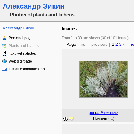
Александр Зикин
Photos of plants and lichens
Александр Зикин
Images
Personal page
From 1 to 30 are shown (30 of 101 found)
Page:
first
|
previous
|
1
2
3
4
|
ne
Plants and lichens
Taxa with photos
Web site/page
E-mail communication
Artemisia
genus
Полынь (...)