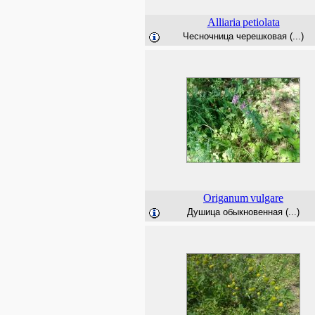
Alliaria
petiolata
Чесночница черешковая (...)
Origanum
vulgare
Душица обыкновенная (...)