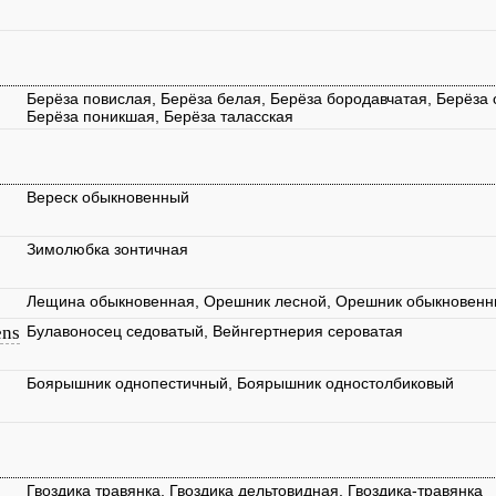
Берёза повислая, Берёза белая, Берёза бородавчатая, Берёза 
Берёза поникшая, Берёза таласская
Вереск обыкновенный
Зимолюбка зонтичная
Лещина обыкновенная, Орешник лесной, Орешник обыкновен
ens
Булавоносец седоватый, Вейнгертнерия сероватая
Боярышник однопестичный, Боярышник одностолбиковый
Гвоздика травянка, Гвоздика дельтовидная, Гвоздика-травянка