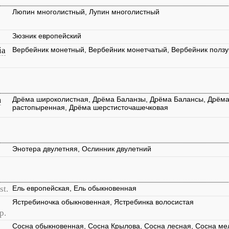
Люпин многолистный, Лупин многолистный
Зюзник европейский
ia
Вербейник монетный, Вербейник монетчатый, Вербейник ползу
m
Дрёма широколистная, Дрёма Баланзы, Дрёма Балансы, Дрёма
растопыренная, Дрёма шерстисточашечковая
Энотера двулетняя, Ослинник двулетний
st.
Ель европейская, Ель обыкновенная
Ястребиночка обыкновенная, Ястребинка волосистая
p.
Сосна обыкновенная, Сосна Крылова, Сосна лесная, Сосна ме