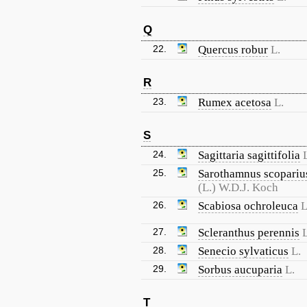
Q
22.
Quercus robur
L.
R
23.
Rumex acetosa
L.
S
24.
Sagittaria sagittifolia
25.
Sarothamnus scopariu
(L.) W.D.J. Koch
26.
Scabiosa ochroleuca
L
27.
Scleranthus perennis
L
28.
Senecio sylvaticus
L.
29.
Sorbus aucuparia
L.
T