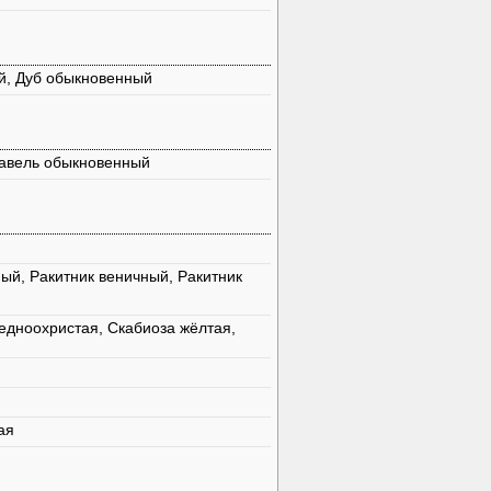
ий, Дуб обыкновенный
Щавель обыкновенный
ый, Ракитник веничный, Ракитник
едноохристая, Скабиоза жёлтая,
ая