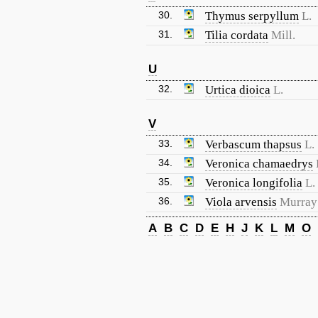
30.
Thymus serpyllum
L.
31.
Tilia cordata
Mill.
U
32.
Urtica dioica
L.
V
33.
Verbascum thapsus
L.
34.
Veronica chamaedrys
35.
Veronica longifolia
L.
36.
Viola arvensis
Murray
A
B
C
D
E
H
J
K
L
M
O