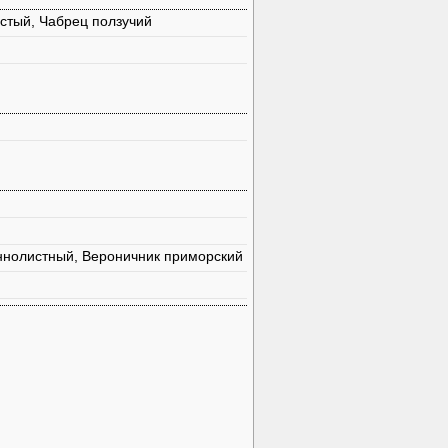
истый, Чабрец ползучий
ннолистный, Вероничник приморский