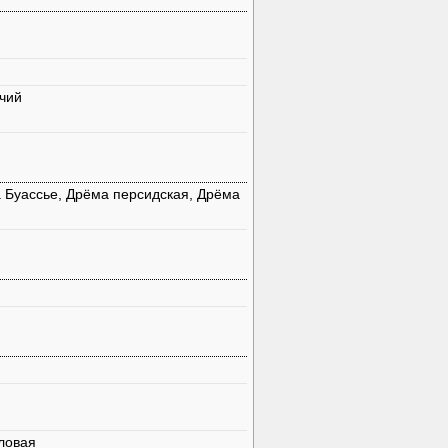
чий
 Буассье, Дрёма персидская, Дрёма
ловая