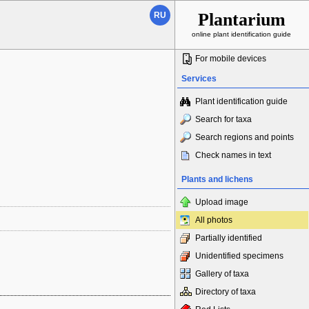
Plantarium
RU
online plant identification guide
For mobile devices
Services
Plant identification guide
Search for taxa
Search regions and points
Check names in text
Plants and lichens
Upload image
All photos
Partially identified
Unidentified specimens
Gallery of taxa
Directory of taxa