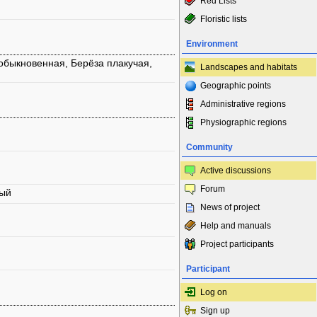
Red Lists
Floristic lists
Environment
обыкновенная, Берёза плакучая,
Landscapes and habitats
Geographic points
Administrative regions
Physiographic regions
Community
Active discussions
Forum
ный
News of project
Help and manuals
Project participants
Participant
Log on
Sign up