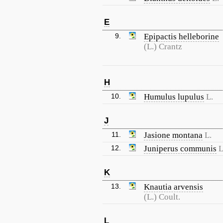
E
9.
Epipactis helleborine
(L.) Crantz
H
10.
Humulus lupulus
L.
J
11.
Jasione montana
L.
12.
Juniperus communis
L
K
13.
Knautia arvensis
(L.) Coult.
L