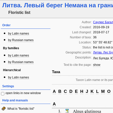
Литва. Левый берег Немана на гран
Floristic list
Author:
Саулюс Бага
Order
Created:
2016-09-19
Last changed:
2018-07-17
by Latin names
Number of taxa:
36
by Russian names
Location:
53° 55′ 48.82″
Status:
the list is not
By families
Geographic points:
Литва. Лес Бу
by Latin names
Description:
Лес Бугеда. 
by Russian names
Text to cite the page:
show
Hierarchical
Taxa
by Latin names
Taxon Latin name or its part
Settings
A
B
C
D
E
H
J
K
L
M
O
open links in new window
Help and manuals
A
What is "floristic list"
1.
Alnus glutinosa