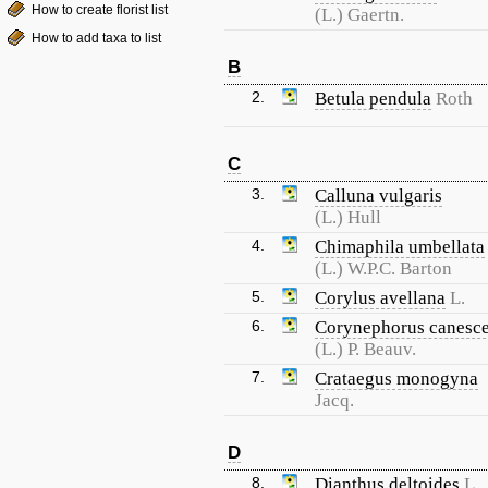
How to create florist list
(L.) Gaertn.
How to add taxa to list
B
2.
Betula pendula
Roth
C
3.
Calluna vulgaris
(L.) Hull
4.
Chimaphila umbellata
(L.) W.P.C. Barton
5.
Corylus avellana
L.
6.
Corynephorus canesc
(L.) P. Beauv.
7.
Crataegus monogyna
Jacq.
D
8.
Dianthus deltoides
L.