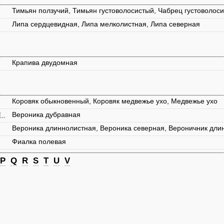
Тимьян ползучий, Тимьян густоволосистый, Чабрец густоволос
Липа сердцевидная, Липа мелколистная, Липа северная
Крапива двудомная
Коровяк обыкновенный, Коровяк медвежье ухо, Медвежье ухо
L.
Вероника дубравная
Вероника длиннолистная, Вероника северная, Вероничник дли
Фиалка полевая
P
Q
R
S
T
U
V