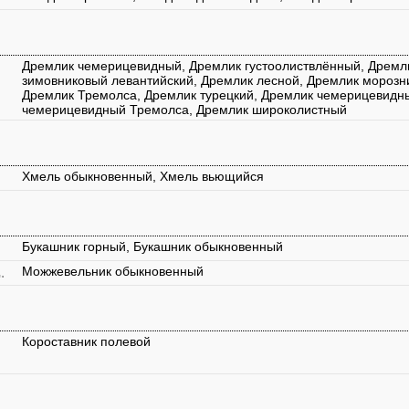
Дремлик чемерицевидный, Дремлик густоолиствлённый, Дремл
зимовниковый левантийский, Дремлик лесной, Дремлик морозни
Дремлик Тремолса, Дремлик турецкий, Дремлик чемерицевидн
чемерицевидный Тремолса, Дремлик широколистный
Хмель обыкновенный, Хмель вьющийся
Букашник горный, Букашник обыкновенный
.
Можжевельник обыкновенный
Короставник полевой