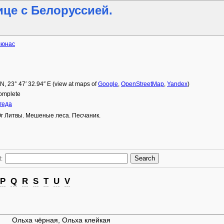
ице с Белоруссией.
люнас
 N
,
23° 47′ 32.94″ E
(view at maps of
Google
,
OpenStreetMap
,
Yandex
)
 complete
геда
Юг Литвы. Мешеные леса. Песчаник.
:
P
Q
R
S
T
U
V
Ольха чёрная, Ольха клейкая