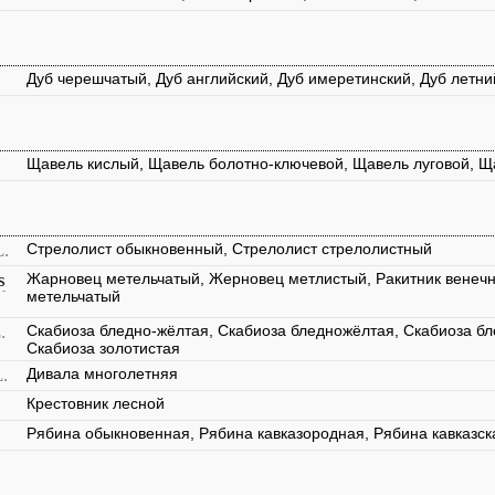
Дуб черешчатый, Дуб английский, Дуб имеретинский, Дуб летн
Щавель кислый, Щавель болотно-ключевой, Щавель луговой, 
L.
Стрелолист обыкновенный, Стрелолист стрелолистный
s
Жарновец метельчатый, Жерновец метлистый, Ракитник венечн
метельчатый
.
Скабиоза бледно-жёлтая, Скабиоза бледножёлтая, Скабиоза бл
Скабиоза золотистая
.
Дивала многолетняя
Крестовник лесной
Рябина обыкновенная, Рябина кавказородная, Рябина кавказск