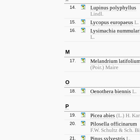
14.
Lupinus polyphyllus
Lindl.
15.
Lycopus europaeus
L.
16.
Lysimachia nummular
L.
M
17.
Melandrium latifoliu
(Poir.) Maire
O
18.
Oenothera biennis
L.
P
19.
Picea abies
(L.) H. Kar
20.
Pilosella officinarum
F.W. Schultz & Sch. Bi
21.
Pinus sylvestris
L.