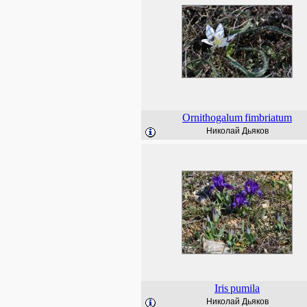
Ornithogalum
fimbriatum
Николай Дьяков
Iris
pumila
Николай Дьяков