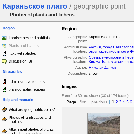
Караньское плато
/ geographic point
Photos of plants and lichens
Region
Region
Geographic
Караньское плато
Landscapes and habitats
point:
Plants and lichens
Administrative
Россия
,
город Севастопол
location:
округ
,
окрестности села Ф
Taxa with photos
Physiographic
Средиземноморье и Пере
Discussion (8)
location:
Крыма
,
Балаклавские выс
Author:
Николай Дьяков
Directories
Description:
show
administrative regions
Images
physiographic regions
From 1 to 30 are shown (30 of 174 found)
Help and manuals
Page:
first
|
previous
|
1
2
3
4
5
6
What are geographic points?
Photos of landscapes and
habitats
Attachment photos of plants
and lichens to points