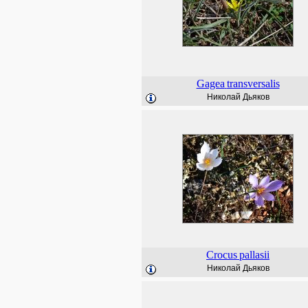
Gagea
transversalis
Николай Дьяков
Crocus
pallasii
Николай Дьяков