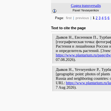
Gagea
transversalis
Pavel Yevseyenkov
Page:
first
|
previous
|
1
2
3
4
5
6
Text to cite the page
Дьяков Н., Евсеенков П., Турба
[географическая точка: фотогра
Растения и лишайники России и
и определитель растений. [Эле
https://www.plantarium.ru/page/dwe
07.08.2026).
Дьяков Н., Yevseyenkov P., Тур
[geographic point: photos of plants 
Russia and neighboring countries: o
URL:
https://www.plantarium.ru/l
7 Aug 2026).