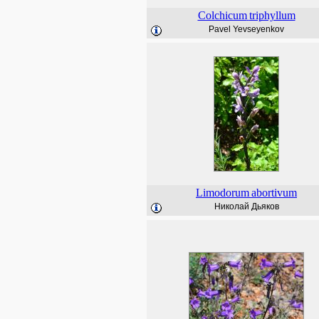
Colchicum
triphyllum
Pavel Yevseyenkov
Limodorum
abortivum
Николай Дьяков