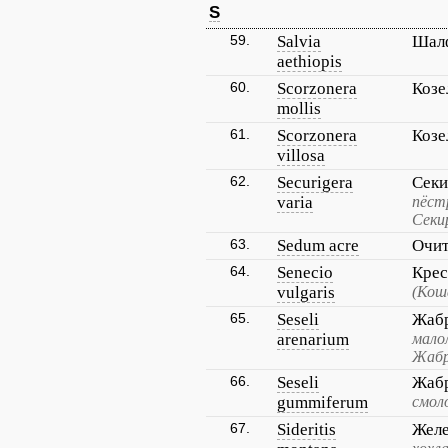
S
59.
Salvia
Шал
aethiopis
60.
Scorzonera
Козе
mollis
61.
Scorzonera
Козе
villosa
62.
Securigera
Секи
varia
пёст
Секи
63.
Sedum acre
Очит
64.
Senecio
Крес
vulgaris
(Кош
65.
Seseli
Жабр
arenarium
мало
Жабр
66.
Seseli
Жабр
gummiferum
смол
67.
Sideritis
Желе