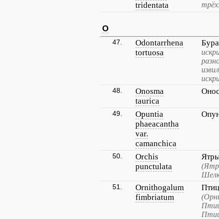
tridentata
трёх
O
47.
Odontarrhena
Бура
tortuosa
искр
разн
изви
искр
48.
Onosma
Онос
taurica
49.
Opuntia
Опун
phaeacantha
var.
camanchica
50.
Orchis
Ятры
punctulata
(Ятр
Шелк
51.
Ornithogalum
Птиц
fimbriatum
(Орн
Птиц
Птиц