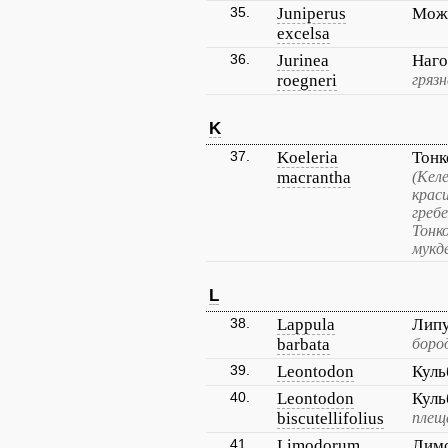
35.
Juniperus
Можж
excelsa
36.
Jurinea
Наго
roegneri
грязн
K
37.
Koeleria
Тонк
macrantha
(Кел
крас
греб
Тонко
мукд
L
38.
Lappula
Липу
barbata
боро
39.
Leontodon
Куль
40.
Leontodon
Куль
biscutellifolius
плещ
41.
Limodorum
Лимо