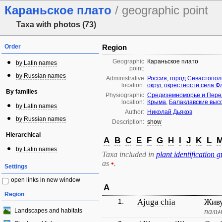
Караньское плато
/ geographic point
Taxa with photos (73)
Order
Region
Geographic
Караньское плато
by Latin names
point:
by Russian names
Administrative
Россия
,
город Севастопол
location:
округ
,
окрестности села Ф
By families
Physiographic
Средиземноморье и Пере
location:
Крыма
,
Балаклавские выс
by Latin names
Author:
Николай Дьяков
by Russian names
Description:
show
Hierarchical
A
B
C
E
F
G
H
I
J
K
L
by Latin names
Taxa included in
plant identification g
as
•
.
Settings
open links in new window
A
Region
1.
Ajuga chia
Живу
Landscapes and habitats
паль