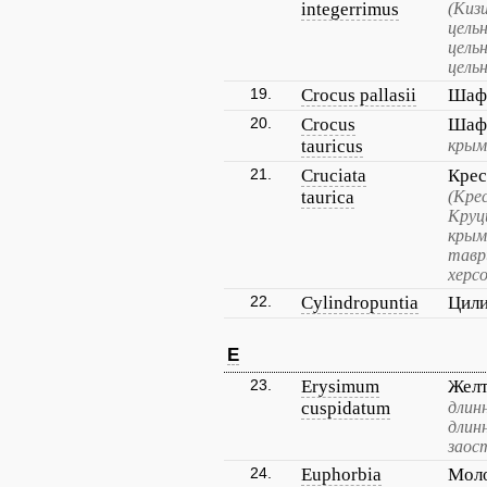
integerrimus
(Киз
цель
цель
цель
19.
Crocus pallasii
Шаф
20.
Crocus
Шаф
tauricus
крым
21.
Cruciata
Крес
taurica
(Кре
Круц
крым
тавр
херс
22.
Cylindropuntia
Цил
E
23.
Erysimum
Жел
cuspidatum
длин
длин
заос
24.
Euphorbia
Моло