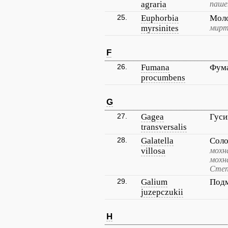
agraria
паше
25.
Euphorbia
Мол
myrsinites
мирт
F
26.
Fumana
Фума
procumbens
G
27.
Gagea
Гуси
transversalis
28.
Galatella
Соло
villosa
мохн
мохн
Степ
29.
Galium
Подм
juzepczukii
H