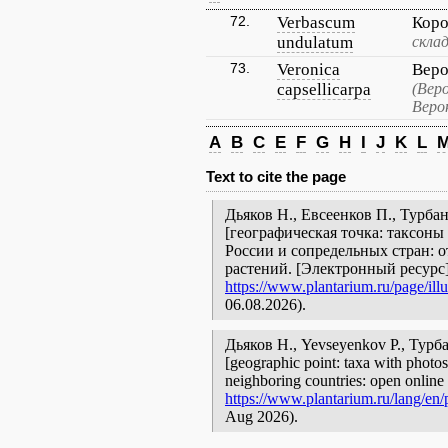
72.
Verbascum
Коро
undulatum
скла
73.
Veronica
Веро
capsellicarpa
(Вер
Веро
A
B
C
E
F
G
H
I
J
K
L
Text to cite the page
Дьяков Н., Евсеенков П., Турба
[географическая точка: таксоны
России и сопредельных стран: 
растений. [Электронный ресурс
https://www.plantarium.ru/page/illu
06.08.2026).
Дьяков Н., Yevseyenkov P., Тур
[geographic point: taxa with photos
neighboring countries: open online 
https://www.plantarium.ru/lang/en/p
Aug 2026).