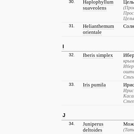
30.
Haplophyllum
Цель
suaveolens
(Про
Прос
Цель
31.
Helianthemum
Солн
orientale
I
32.
Iberis simplex
Ибер
крым
Ибер
оште
Стен
33.
Iris pumila
Ирис
Ирис
Каса
Степ
J
34.
Juniperus
Можж
deltoides
(Тат