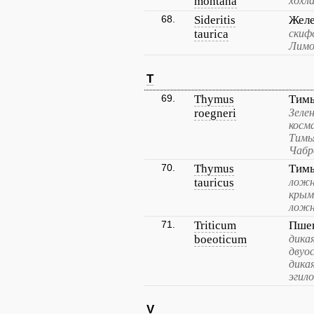
montana
хохл
68.
Sideritis
Желе
taurica
скиф
Лимо
T
69.
Thymus
Тимь
roegneri
Зеле
косм
Тимь
Чабр
70.
Thymus
Тим
tauricus
ложн
крым
ложн
71.
Triticum
Пшен
boeoticum
дика
двуо
дика
эгило
V