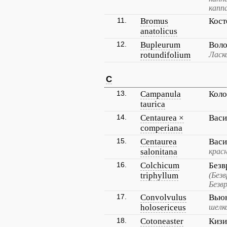
капп
11.
Bromus
Кост
anatolicus
12.
Bupleurum
Воло
rotundifolium
Ласк
C
13.
Campanula
Коло
taurica
14.
Centaurea ×
Васи
comperiana
15.
Centaurea
Васи
salonitana
крас
16.
Colchicum
Безв
triphyllum
(Без
Безв
17.
Convolvulus
Вью
holosericeus
шелк
18.
Cotoneaster
Кизи