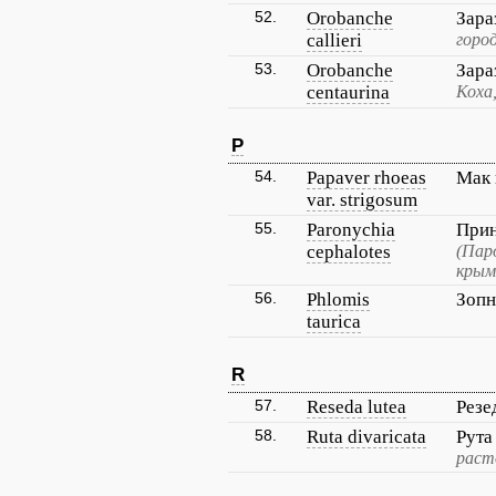
52.
Orobanche
Зара
callieri
горо
53.
Orobanche
Зара
centaurina
Коха
P
54.
Papaver rhoeas
Мак
var. strigosum
55.
Paronychia
Прин
cephalotes
(Пар
крым
56.
Phlomis
Зопн
taurica
R
57.
Reseda lutea
Резе
58.
Ruta divaricata
Рута
раст