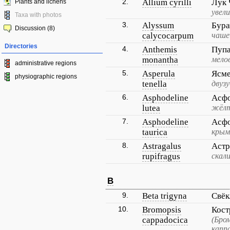
2.
Allium cyrilli
Лук
Plants and lichens
увел
Taxa with photos
3.
Alyssum
Бура
Discussion (8)
calycocarpum
чаше
Directories
4.
Anthemis
Пупа
monantha
мело
administrative regions
5.
Asperula
Ясм
physiographic regions
tenella
двуз
6.
Asphodeline
Асфо
lutea
жёлт
7.
Asphodeline
Асфо
taurica
крым
8.
Astragalus
Астр
rupifragus
скал
B
9.
Beta trigyna
Свёк
10.
Bromopsis
Кост
cappadocica
(Бро
капп