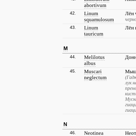
abortivum
42.
Linum
Лён
squamulosum
черн
43.
Linum
Лён
tauricum
M
44.
Melilotus
Дон
albus
45.
Muscari
Мыши
neglectum
(Гад
лук 
прен
кист
Муск
гиац
гиац
N
46.
Neotinea
Неот