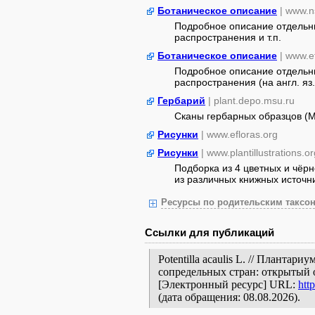
Ботаническое описание
| www.n
Подробное описание отдельны
распространения и т.п.
Ботаническое описание
| www.e
Подробное описание отдельны
распространения (на англ. яз.
Гербарий
| plant.depo.msu.ru
Сканы гербарных образцов (
Рисунки
| www.efloras.org
Рисунки
| www.plantillustrations.or
Подборка из 4 цветных и чёр
из различных книжных источник
Ресурсы по родительским таксон
Ссылки для публикаций
Potentilla acaulis L. // Плантар
сопредельных стран: открытый 
[Электронный ресурс] URL:
htt
(дата обращения: 08.08.2026).