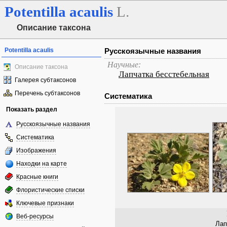
Potentilla
acaulis
L.
Описание таксона
Potentilla acaulis
Русскоязычные названия
Научные:
Описание таксона
Лапчатка бесстебельная
Галерея субтаксонов
Перечень субтаксонов
Систематика
Показать раздел
Русскоязычные названия
Систематика
Изображения
Находки на карте
Красные книги
Флористические списки
Ключевые признаки
Веб-ресурсы
Лап