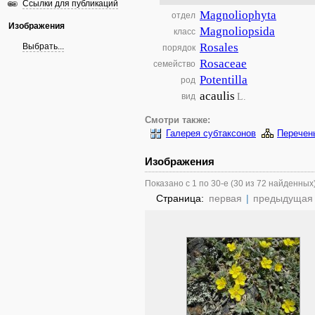
Ссылки для публикаций
Magnoliophyta
отдел
Изображения
Magnoliopsida
класс
Rosales
Выбрать...
порядок
Rosaceae
семейство
Potentilla
род
acaulis
L.
вид
Смотри также:
Галерея субтаксонов
Перечен
Изображения
Показано с 1 по 30-е (30 из 72 найденных
Страница:
первая
|
предыдущая