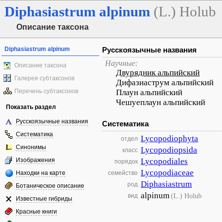
Diphasiastrum
alpinum
(L.) Holub
Описание таксона
Diphasiastrum alpinum
Русскоязычные названия
Научные:
Описание таксона
Двурядник альпийский
Галерея субтаксонов
Дифазиаструм альпийский
Перечень субтаксонов
Плаун альпийский
Чешуеплаун альпийский
Показать раздел
Русскоязычные названия
Систематика
Систематика
Lycopodiophyta
отдел
Синонимы
Lycopodiopsida
класс
Изображения
Lycopodiales
порядок
Lycopodiaceae
Находки на карте
семейство
Diphasiastrum
род
Ботаническое описание
alpinum
(L.) Holub
вид
Известные гибриды
Красные книги