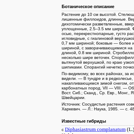
Ботаническое описание
Растение до 10 см высотой. Стелющи
лишенные филлоидов, длинные. Вер
дихотомически разветвленные, ввер
уплощенные, 2.5–3.5 мм шириной. 
осью, перекрестнопарные, густо ра
игловидные, с гиалиновой верхушк
0,7 мм шириной; боковые — более 
шириной, с заворачивающимися на
длиной, 0.8 мм шириной. Стробилло
несколько шире веточек. Спорофил
вытянутой верхушкой, по краю узко
шипиками. Спорангий нечетко почко
По-видимому, во всех районах, за 
видели. — В тундре и в редколесье,
накапливающимся зимой снегом, от 
карбонатных пород. VII — VIII. — Общ.
Вост. Сиб.; Сканд., Ср. Евр., Монг.,
Швейцарии.
Источник: Сосудистые растения советс
Харкевич. — Л.: Наука, 1985. — с. 48
Известные гибриды
Diphasiastrum
complanatum
(L.
с