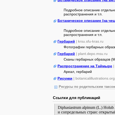
Ботаническое описание (на англ
Подробное описание отдельны
распространения и т.п.
Ботаническое описание (на че
Подробное описание отдельны
распространения и т.п.
Гербарий
| krsu.sfu-kras.ru
Фотографии гербарных образ
Гербарий
| plant.depo.msu.ru
Сканы гербарных образцов (
Распространение на Таймыре
|
Ареал, гербарий
Рисунки
| botanicalillustrations.org
Ресурсы по родительским таксон
Ссылки для публикаций
Diphasiastrum alpinum (L.) Holu
и сопредельных стран: открытый