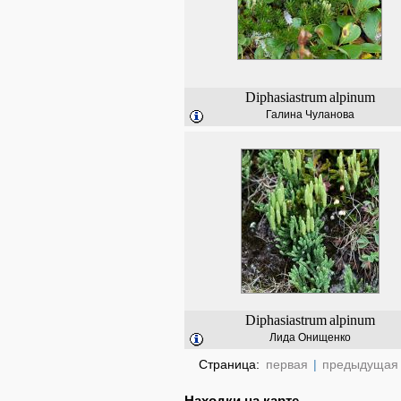
Diphasiastrum
alpinum
Галина Чуланова
Diphasiastrum
alpinum
Лида Онищенко
Страница:
первая
|
предыдущая
Находки на карте