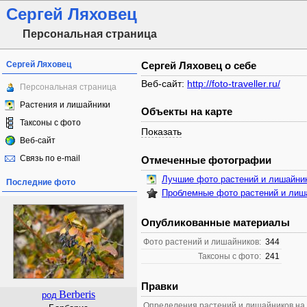
Сергей Ляховец
Персональная страница
Сергей Ляховец
Сергей Ляховец о себе
Веб-сайт:
http://foto-traveller.ru/
Персональная страница
Растения и лишайники
Объекты на карте
Таксоны с фото
Показать
Веб-сайт
Связь по e-mail
Отмеченные фотографии
Лучшие фото растений и лишайни
Последние фото
Проблемные фото растений и лиш
Опубликованные материалы
Фото растений и лишайников:
344
Таксоны с фото:
241
Правки
Berberis
род
Определения растений и лишайников на