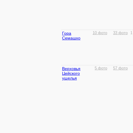
Гора
10 фото
33 фото
1
Семашхо
Верховья
5 фото
57 фото
Цейского
ущелья