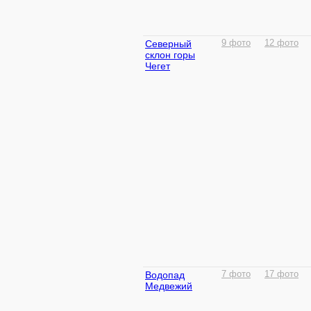
Северный
9 фото
12 фото
склон горы
Чегет
Водопад
7 фото
17 фото
Медвежий