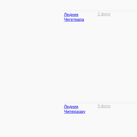
Ледник
2 фото
Чегеткара
Ледник
3 фото
Чиперазау