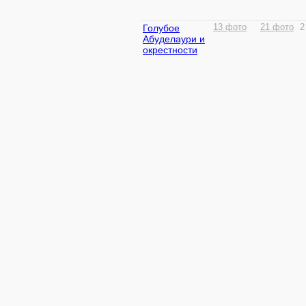
Голубое
13 фото
21 фото
2
Абуделаури и
окрестности