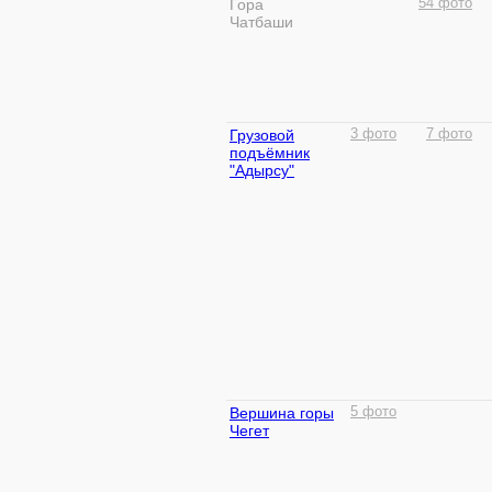
Гора
54 фото
Чатбаши
Грузовой
3 фото
7 фото
подъёмник
"Адырсу"
Вершина горы
5 фото
Чегет