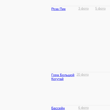
Роза Пик
3 фото
5 фото
Гора Большой
20 фото
Когутай
Бассейн
6 фото