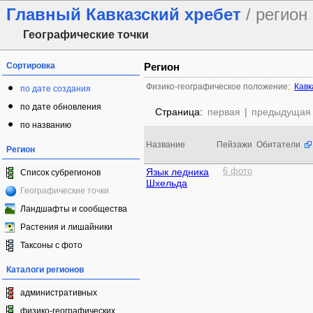
Главный Кавказский хребет
/ регион
Географические точки
Сортировка
Регион
Физико-географическое положение:
Кавк
по дате создания
по дате обновления
Страница:
первая
|
предыдущая
по названию
Название
Пейзажи
Обитатели
Регион
Язык ледника
6 фото
Список субрегионов
Шхельда
Географические точки
Ландшафты и сообщества
Растения и лишайники
Таксоны с фото
Каталоги регионов
административных
физико-географических