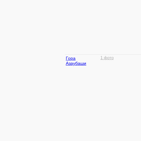
Гора
1 фото
Азаубаши