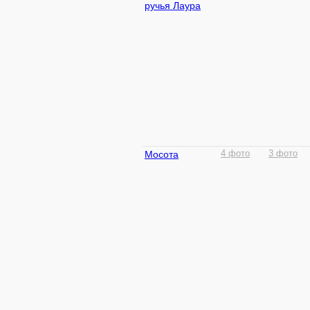
ручья Лаура
Мосота
4 фото
3 фото