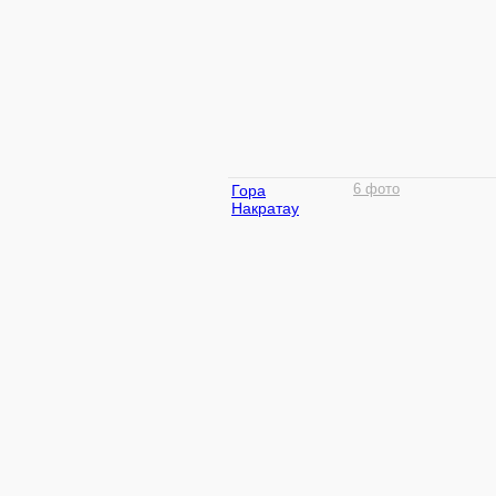
Гора
6 фото
Накратау