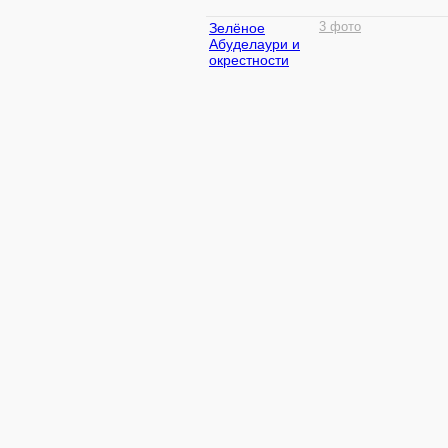
Зелёное
3 фото
Абуделаури и
окрестности