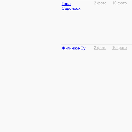
Гора
2 фото
16 фото
Садонхох
Жигинжи-Су
2 фото
10 фото