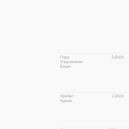
Гора
5 фото
Учкуланичи-
Баши
Хребет
7 фото
Куршо