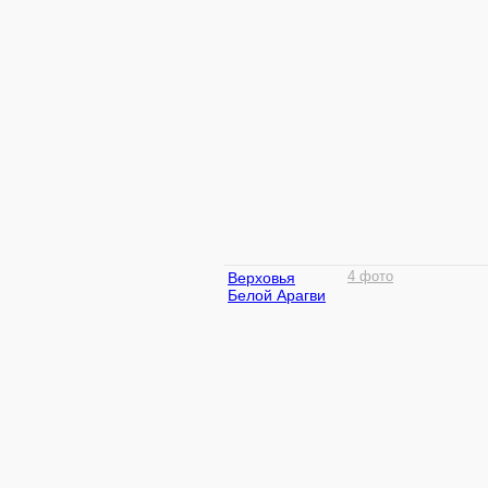
Верховья
4 фото
Белой Арагви