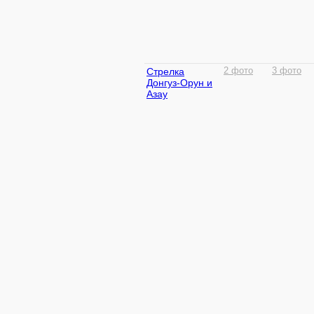
Стрелка
2 фото
3 фото
Донгуз-Орун и
Азау