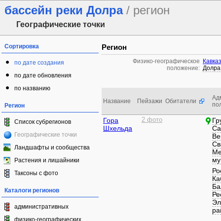
бассейн реки Долра
/ регион
Географические точки
Сортировка
Регион
Физико-географическое
Кавка
по дате создания
положение:
Долра
по дате обновления
по названию
Ад
Название
Пейзажи
Обитатели
по
Регион
Гора
2 фото
Гр
Список субрегионов
Шхельда
Са
Географические точки
Ве
Св
Ландшафты и сообщества
Ме
му
Растения и лишайники
Ро
Таксоны с фото
Ка
Ба
Каталоги регионов
Ре
Эл
административных
ра
физико-географических