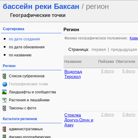
бассейн реки Баксан
/ регион
Географические точки
Сортировка
Регион
Физико-географическое положение:
Кавк
по дате создания
по дате обновления
Страница:
первая
|
предыдущая
по названию
Название
Пейзажи
Обитатели
Регион
Водопад
8 фото
8 фото
Список субрегионов
Терскол
Географические точки
Ландшафты и сообщества
Растения и лишайники
Таксоны с фото
Стрелка
2 фото
3 фото
Каталоги регионов
Донгуз-Орун и
Азау
административных
физико-географических