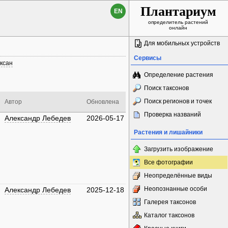
Плантариум
EN
определитель растений
онлайн
Для мобильных устройств
Сервисы
ксан
Определение растения
Поиск таксонов
Поиск регионов и точек
Автор
Обновлена
Проверка названий
Александр Лебедев
2026-05-17
Растения и лишайники
Загрузить изображение
Все фотографии
Неопределённые виды
Неопознанные особи
Александр Лебедев
2025-12-18
Галерея таксонов
Каталог таксонов