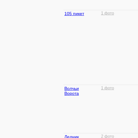
105 пикет
1 фото
Волчьи
1 фото
Ворота
Ледник
2 фото