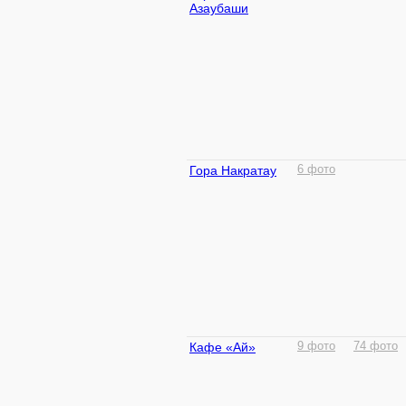
Азаубаши
Гора Накратау
6 фото
Кафе «Ай»
9 фото
74 фото