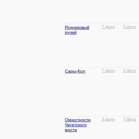
Родниковый
7 фото
5 фото
ручей
Сары-Кол
7 фото
2 фото
Окрестности
3 фото
7 фото
Чегетского
моста