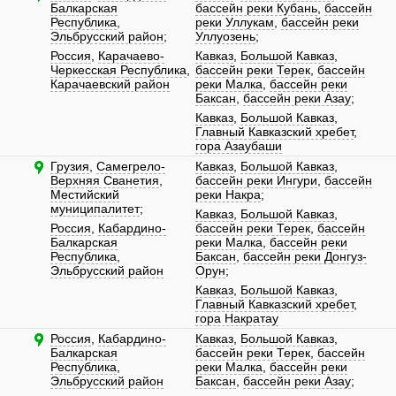
Балкарская
бассейн реки Кубань
,
бассейн
Республика
,
реки Уллукам
,
бассейн реки
Эльбрусский район
;
Уллуозень
;
Россия
,
Карачаево-
Кавказ
,
Большой Кавказ
,
Черкесская Республика
,
бассейн реки Терек
,
бассейн
Карачаевский район
реки Малка
,
бассейн реки
Баксан
,
бассейн реки Азау
;
Кавказ
,
Большой Кавказ
,
Главный Кавказский хребет
,
гора Азаубаши
Грузия
,
Самегрело-
Кавказ
,
Большой Кавказ
,
Верхняя Сванетия
,
бассейн реки Ингури
,
бассейн
Местийский
реки Накра
;
муниципалитет
;
Кавказ
,
Большой Кавказ
,
Россия
,
Кабардино-
бассейн реки Терек
,
бассейн
Балкарская
реки Малка
,
бассейн реки
Республика
,
Баксан
,
бассейн реки Донгуз-
Эльбрусский район
Орун
;
Кавказ
,
Большой Кавказ
,
Главный Кавказский хребет
,
гора Накратау
Россия
,
Кабардино-
Кавказ
,
Большой Кавказ
,
Балкарская
бассейн реки Терек
,
бассейн
Республика
,
реки Малка
,
бассейн реки
Эльбрусский район
Баксан
,
бассейн реки Азау
;