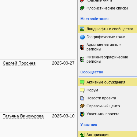
Красные книги
Флористические списки
Местообитания
Ландшафты и сообщества
Географические точки
Административные
регионы
Физико-географические
регионы
Сергей Проснев
2025-09-27
Сообщество
Активные обсуждения
Форум
Новости проекта
Справочный центр
Участники проекта
Татьяна Винокурова
2025-03-10
Участник
Авторизация