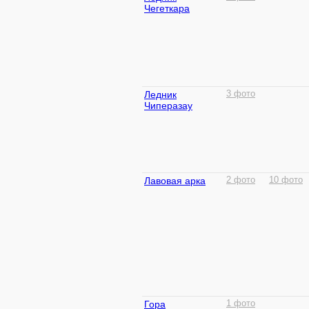
Чегеткара
Ледник
3 фото
Чиперазау
Лавовая арка
2 фото
10 фото
Гора
1 фото