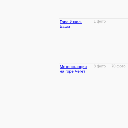
Гора Иткол-
1 фото
Баши
Метеостанция
8 фото
70 фото
на горе Чегет