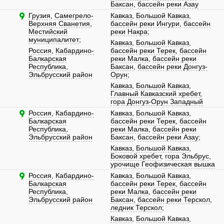
Баксан
,
бассейн реки Азау
Грузия
,
Самегрело-
Кавказ
,
Большой Кавказ
,
Верхняя Сванетия
,
бассейн реки Ингури
,
бассейн
Местийский
реки Накра
;
муниципалитет
;
Кавказ
,
Большой Кавказ
,
Россия
,
Кабардино-
бассейн реки Терек
,
бассейн
Балкарская
реки Малка
,
бассейн реки
Республика
,
Баксан
,
бассейн реки Донгуз-
Эльбрусский район
Орун
;
Кавказ
,
Большой Кавказ
,
Главный Кавказский хребет
,
гора Донгуз-Орун Западный
Россия
,
Кабардино-
Кавказ
,
Большой Кавказ
,
Балкарская
бассейн реки Терек
,
бассейн
Республика
,
реки Малка
,
бассейн реки
Эльбрусский район
Баксан
,
бассейн реки Азау
;
Кавказ
,
Большой Кавказ
,
Боковой хребет
,
гора Эльбрус
,
урочище Геофизическая вышка
Россия
,
Кабардино-
Кавказ
,
Большой Кавказ
,
Балкарская
бассейн реки Терек
,
бассейн
Республика
,
реки Малка
,
бассейн реки
Эльбрусский район
Баксан
,
бассейн реки Терскол
,
ледник Терскол
;
Кавказ
,
Большой Кавказ
,