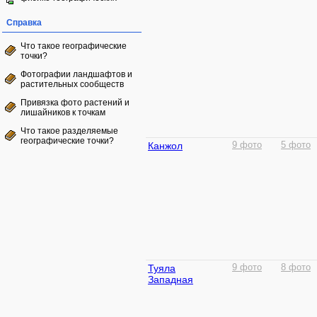
Справка
Что такое географические
точки?
Фотографии ландшафтов и
растительных сообществ
Привязка фото растений и
лишайников к точкам
Что такое разделяемые
географические точки?
Канжол
9 фото
5 фото
Туяла
9 фото
8 фото
Западная