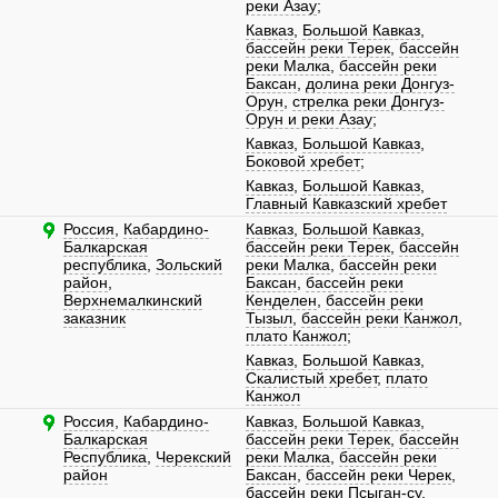
реки Азау
;
Кавказ
,
Большой Кавказ
,
бассейн реки Терек
,
бассейн
реки Малка
,
бассейн реки
Баксан
,
долина реки Донгуз-
Орун
,
стрелка реки Донгуз-
Орун и реки Азау
;
Кавказ
,
Большой Кавказ
,
Боковой хребет
;
Кавказ
,
Большой Кавказ
,
Главный Кавказский хребет
Россия
,
Кабардино-
Кавказ
,
Большой Кавказ
,
Балкарская
бассейн реки Терек
,
бассейн
республика
,
Зольский
реки Малка
,
бассейн реки
район
,
Баксан
,
бассейн реки
Верхнемалкинский
Кенделен
,
бассейн реки
заказник
Тызыл
,
бассейн реки Канжол
,
плато Канжол
;
Кавказ
,
Большой Кавказ
,
Скалистый хребет
,
плато
Канжол
Россия
,
Кабардино-
Кавказ
,
Большой Кавказ
,
Балкарская
бассейн реки Терек
,
бассейн
Республика
,
Черекский
реки Малка
,
бассейн реки
район
Баксан
,
бассейн реки Черек
,
бассейн реки Псыган-су
,