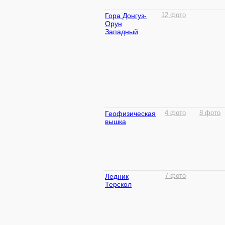
Гора Донгуз-
12 фото
Орун
Западный
Геофизическая
4 фото
8 фото
вышка
Ледник
7 фото
Терскол