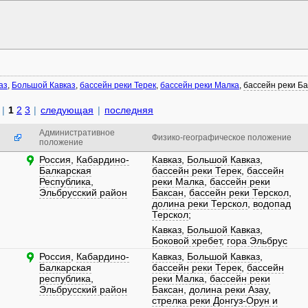
аз
,
Большой Кавказ
,
бассейн реки Терек
,
бассейн реки Малка
,
бассейн реки Ба
|
1
2
3
|
следующая
|
последняя
Административное
Физико-географическое положение
положение
Россия
,
Кабардино-
Кавказ
,
Большой Кавказ
,
Балкарская
бассейн реки Терек
,
бассейн
Республика
,
реки Малка
,
бассейн реки
Эльбрусский район
Баксан
,
бассейн реки Терскол
,
долина реки Терскол
,
водопад
Терскол
;
Кавказ
,
Большой Кавказ
,
Боковой хребет
,
гора Эльбрус
Россия
,
Кабардино-
Кавказ
,
Большой Кавказ
,
Балкарская
бассейн реки Терек
,
бассейн
республика
,
реки Малка
,
бассейн реки
Эльбрусский район
Баксан
,
долина реки Азау
,
стрелка реки Донгуз-Орун и