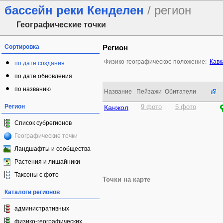
бассейн реки Кенделен
/ регион
Географические точки
Сортировка
Регион
Физико-географическое положение:
Кавк
по дате создания
по дате обновления
по названию
Название
Пейзажи
Обитатели
Регион
Канжол
9 фото
5 фото
Список субрегионов
Географические точки
Ландшафты и сообщества
Растения и лишайники
Таксоны с фото
Точки на карте
Каталоги регионов
административных
физико-географических