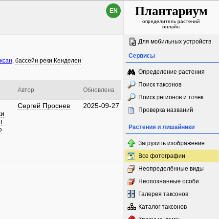
Плантариум
EN
определитель растений
онлайн
Для мобильных устройств
Сервисы
ксан
,
бассейн реки Кенделен
Определение растения
Поиск таксонов
Автор
Обновлена
Поиск регионов и точек
Сергей Проснев
2025-09-27
Проверка названий
ки
н
Растения и лишайники
о
Загрузить изображение
Все фотографии
Неопределённые виды
Неопознанные особи
Галерея таксонов
Каталог таксонов