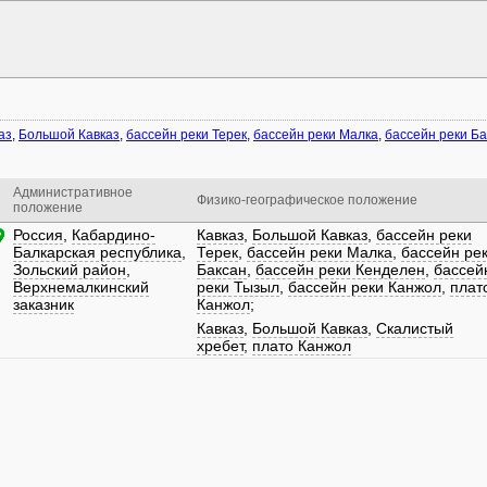
аз
,
Большой Кавказ
,
бассейн реки Терек
,
бассейн реки Малка
,
бассейн реки Ба
Административное
Физико-географическое положение
положение
Россия
,
Кабардино-
Кавказ
,
Большой Кавказ
,
бассейн реки
Балкарская республика
,
Терек
,
бассейн реки Малка
,
бассейн ре
Зольский район
,
Баксан
,
бассейн реки Кенделен
,
бассей
Верхнемалкинский
реки Тызыл
,
бассейн реки Канжол
,
плат
заказник
Канжол
;
Кавказ
,
Большой Кавказ
,
Скалистый
хребет
,
плато Канжол