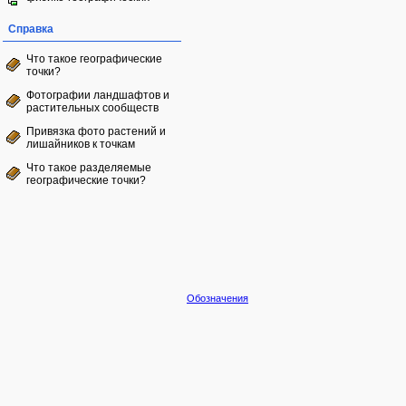
Справка
Что такое географические
точки?
Фотографии ландшафтов и
растительных сообществ
Привязка фото растений и
лишайников к точкам
Что такое разделяемые
географические точки?
Обозначения