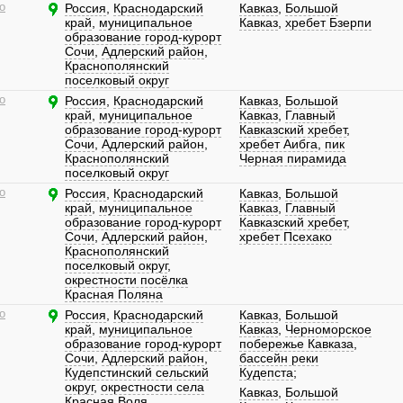
о
Россия
,
Краснодарский
Кавказ
,
Большой
край
,
муниципальное
Кавказ
,
хребет Бзерпи
образование город-курорт
Сочи
,
Адлерский район
,
Краснополянский
поселковый округ
о
Россия
,
Краснодарский
Кавказ
,
Большой
край
,
муниципальное
Кавказ
,
Главный
образование город-курорт
Кавказский хребет
,
Сочи
,
Адлерский район
,
хребет Аибга
,
пик
Краснополянский
Черная пирамида
поселковый округ
о
Россия
,
Краснодарский
Кавказ
,
Большой
край
,
муниципальное
Кавказ
,
Главный
образование город-курорт
Кавказский хребет
,
Сочи
,
Адлерский район
,
хребет Псехако
Краснополянский
поселковый округ
,
окрестности посёлка
Красная Поляна
о
Россия
,
Краснодарский
Кавказ
,
Большой
край
,
муниципальное
Кавказ
,
Черноморское
образование город-курорт
побережье Кавказа
,
Сочи
,
Адлерский район
,
бассейн реки
Кудепстинский сельский
Кудепста
;
округ
,
окрестности села
Кавказ
,
Большой
Красная Воля