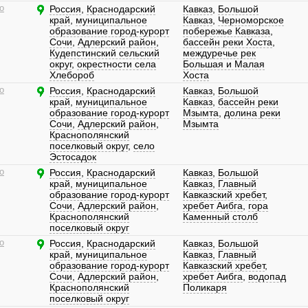
о
Россия
,
Краснодарский
Кавказ
,
Большой
край
,
муниципальное
Кавказ
,
Черноморское
образование город-курорт
побережье Кавказа
,
Сочи
,
Адлерский район
,
бассейн реки Хоста
,
Кудепстинский сельский
междуречье рек
округ
,
окрестности села
Большая и Малая
Хлебороб
Хоста
о
Россия
,
Краснодарский
Кавказ
,
Большой
край
,
муниципальное
Кавказ
,
бассейн реки
образование город-курорт
Мзымта
,
долина реки
Сочи
,
Адлерский район
,
Мзымта
Краснополянский
поселковый округ
,
село
Эстосадок
о
Россия
,
Краснодарский
Кавказ
,
Большой
край
,
муниципальное
Кавказ
,
Главный
образование город-курорт
Кавказский хребет
,
Сочи
,
Адлерский район
,
хребет Аибга
,
гора
Краснополянский
Каменный столб
поселковый округ
о
Россия
,
Краснодарский
Кавказ
,
Большой
край
,
муниципальное
Кавказ
,
Главный
образование город-курорт
Кавказский хребет
,
Сочи
,
Адлерский район
,
хребет Аибга
,
водопад
Краснополянский
Поликаря
поселковый округ