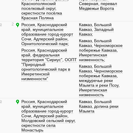
Краснополянский
Северная
,
перевал
поселковый округ
,
Медвежьи Ворота
окрестности посёлка
Красная Поляна
о
2
Россия
,
Краснодарский
Кавказ
,
Большой
край
,
муниципальное
Кавказ
,
Западный
образование город-курорт
Кавказ
;
Сочи
,
Адлерский район
,
Кавказ
,
Большой
Орнитологический парк
;
Кавказ
,
Черноморское
Россия
,
Краснодарский
побережье Кавказа
,
край
,
федеральная
Имеретинская
территория "Сириус"
,
ООПТ
низменность
;
"Природный
Кавказ
,
Большой
орнитологический парк в
Кавказ
,
Черноморское
Имеретинской
побережье Кавказа
,
низменности"
междуречье реки
Мзымта и реки Псоу
,
Имеретинская
низменность
о
Россия
,
Краснодарский
Кавказ
,
Большой
край
,
муниципальное
Кавказ
,
долина реки
образование город-курорт
Мзымта
Сочи
,
Адлерский район
,
Молдовский сельский округ
,
окрестности села
Монастырь