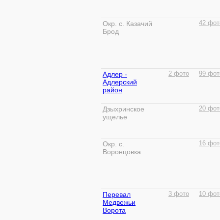
Окр. с. Казачий
42 фот
Брод
Адлер -
2 фото
99 фот
Адлерский
район
Дзыхринское
20 фот
ущелье
Окр. с.
16 фот
Воронцовка
Перевал
3 фото
10 фот
Медвежьи
Ворота