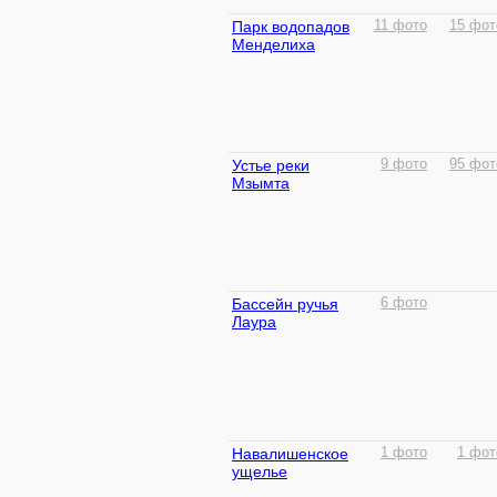
Парк водопадов
11 фото
15 фот
Менделиха
Устье реки
9 фото
95 фот
Мзымта
Бассейн ручья
6 фото
Лаура
Навалишенское
1 фото
1 фот
ущелье