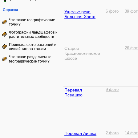
Справка
Ущелье реки
6 фото
39 фот
Большая Хоста
Что такое географические
точки?
Фотографии ландшафтов и
растительных сообществ
Привязка фото растений и
Старое
26 фот
лишайников к точкам
Краснополянское
Что такое разделяемые
шоссе
географические точки?
Перевал
9 фото
Псеашхо
Перевал Аишха
2 фото
14 фот