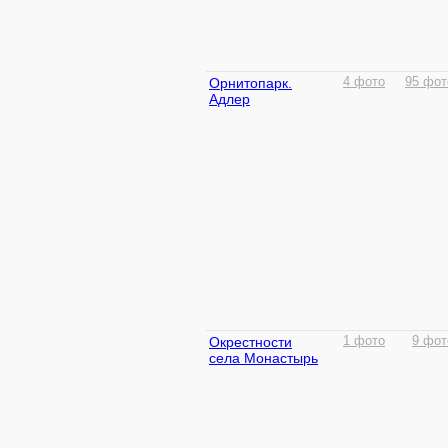
Орнитопарк.
4 фото
95 фот
Адлер
Окрестности
1 фото
9 фот
села Монастырь