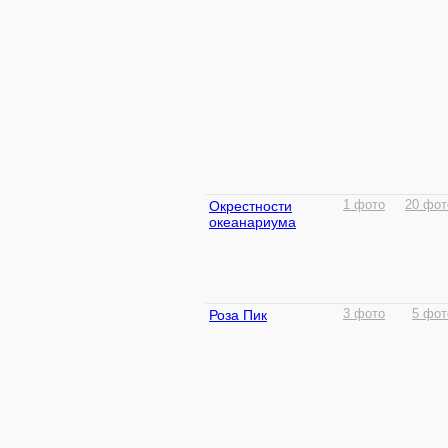
Окрестности
1 фото
20 фот
океанариума
Роза Пик
3 фото
5 фот