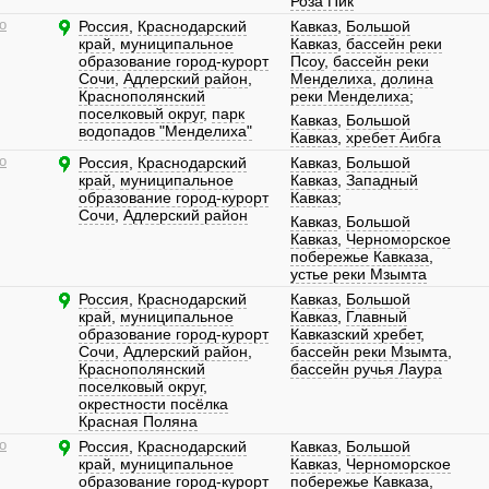
Роза Пик
о
Россия
,
Краснодарский
Кавказ
,
Большой
край
,
муниципальное
Кавказ
,
бассейн реки
образование город-курорт
Псоу
,
бассейн реки
Сочи
,
Адлерский район
,
Менделиха
,
долина
Краснополянский
реки Менделиха
;
поселковый округ
,
парк
Кавказ
,
Большой
водопадов "Менделиха"
Кавказ
,
хребет Аибга
о
Россия
,
Краснодарский
Кавказ
,
Большой
край
,
муниципальное
Кавказ
,
Западный
образование город-курорт
Кавказ
;
Сочи
,
Адлерский район
Кавказ
,
Большой
Кавказ
,
Черноморское
побережье Кавказа
,
устье реки Мзымта
Россия
,
Краснодарский
Кавказ
,
Большой
край
,
муниципальное
Кавказ
,
Главный
образование город-курорт
Кавказский хребет
,
Сочи
,
Адлерский район
,
бассейн реки Мзымта
,
Краснополянский
бассейн ручья Лаура
поселковый округ
,
окрестности посёлка
Красная Поляна
о
Россия
,
Краснодарский
Кавказ
,
Большой
край
,
муниципальное
Кавказ
,
Черноморское
образование город-курорт
побережье Кавказа
,