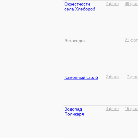
Окрестности
2 фото
88 фот
села Хлебороб
Эстосадок
21 фот
Каменный столб
2 фото
7 фот
Водопад
3 фото
16 фот
Поликаря