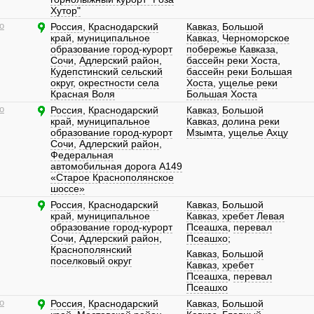
Хутор"
о
Россия
,
Краснодарский
Кавказ
,
Большой
край
,
муниципальное
Кавказ
,
Черноморское
образование город-курорт
побережье Кавказа
,
Сочи
,
Адлерский район
,
бассейн реки Хоста
,
Кудепстинский сельский
бассейн реки Большая
округ
,
окрестности села
Хоста
,
ущелье реки
Красная Воля
Большая Хоста
о
Россия
,
Краснодарский
Кавказ
,
Большой
край
,
муниципальное
Кавказ
,
долина реки
образование город-курорт
Мзымта
,
ущелье Ахцу
Сочи
,
Адлерский район
,
Федеральная
автомобильная дорога A149
«Старое Краснополянское
шоссе»
Россия
,
Краснодарский
Кавказ
,
Большой
край
,
муниципальное
Кавказ
,
хребет Левая
образование город-курорт
Псеашха
,
перевал
Сочи
,
Адлерский район
,
Псеашхо
;
Краснополянский
Кавказ
,
Большой
поселковый округ
Кавказ
,
хребет
Псеашха
,
перевал
Псеашхо
о
Россия
,
Краснодарский
Кавказ
,
Большой