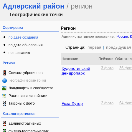
Адлерский район
/ регион
Географические точки
Сортировка
Регион
Административное положение:
Россия
,
К
по дате создания
по дате обновления
Страница:
первая
|
предыдущая
по названию
Название
Пейзажи
Обитател
Регион
Кудепстинский
3 фото
36 фот
Список субрегионов
дендропарк
Географические точки
Ландшафты и сообщества
Растения и лишайники
Роза Хутор
2 фото
64 фот
Таксоны с фото
Каталоги регионов
административных
физико-географических