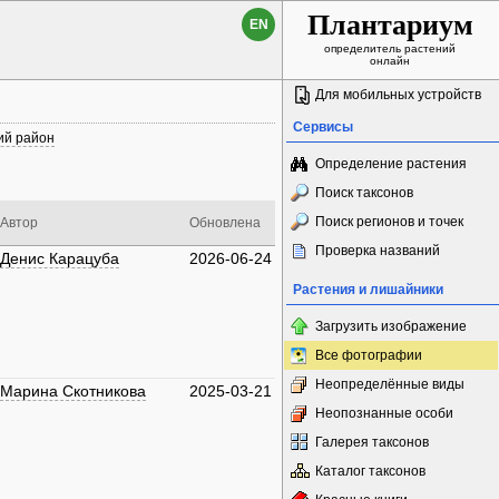
Плантариум
EN
определитель растений
онлайн
Для мобильных устройств
Сервисы
ий район
Определение растения
Поиск таксонов
Поиск регионов и точек
Автор
Обновлена
Проверка названий
Денис Карацуба
2026-06-24
Растения и лишайники
Загрузить изображение
Все фотографии
Неопределённые виды
Марина Скотникова
2025-03-21
Неопознанные особи
Галерея таксонов
Каталог таксонов