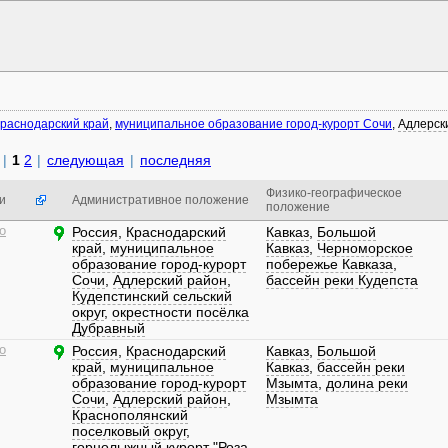
раснодарский край
,
муниципальное образование город-курорт Сочи
,
Адлерск
|
1
2
|
следующая
|
последняя
Физико-географическое
и
Административное положение
положение
о
Россия
,
Краснодарский
Кавказ
,
Большой
край
,
муниципальное
Кавказ
,
Черноморское
образование город-курорт
побережье Кавказа
,
Сочи
,
Адлерский район
,
бассейн реки Кудепста
Кудепстинский сельский
округ
,
окрестности посёлка
Дубравный
о
Россия
,
Краснодарский
Кавказ
,
Большой
край
,
муниципальное
Кавказ
,
бассейн реки
образование город-курорт
Мзымта
,
долина реки
Сочи
,
Адлерский район
,
Мзымта
Краснополянский
поселковый округ
,
горнолыжный курорт "Роза