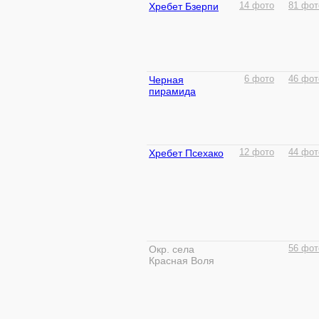
Хребет Бзерпи
14 фото
81 фот
Черная
6 фото
46 фот
пирамида
Хребет Псехако
12 фото
44 фот
Окр. села
56 фот
Красная Воля