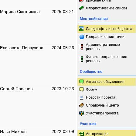
Красные книги
Флористические списки
Марина Скотникова
2025-03-21
Местообитания
Ландшафты и сообщества
Географические точки
Административные
Елизавета Первухина
2024-05-26
регионы
Физико-географические
регионы
Сообщество
Активные обсуждения
Сергей Проснев
2023-10-23
Форум
Новости проекта
Справочный центр
Участники проекта
Участник
Илья Михеев
2022-03-09
Авторизация