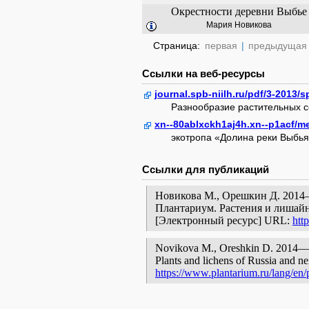
Окрестности деревни Выбье
Мария Новикова
Страница:
первая
|
предыдущая
Ссылки на веб-ресурсы
journal.spb-niilh.ru/pdf/3-2013/
Разнообразие растительных с
xn--80ablxckh1aj4h.xn--p1acf/me
экотропа «Долина реки Выбья
Ссылки для публикаций
Новикова М., Орешкин Д. 2014—
Плантариум. Растения и лишайн
[Электронный ресурс] URL:
htt
Novikova M., Oreshkin D. 2014—20
Plants and lichens of Russia and ne
https://www.plantarium.ru/lang/en/