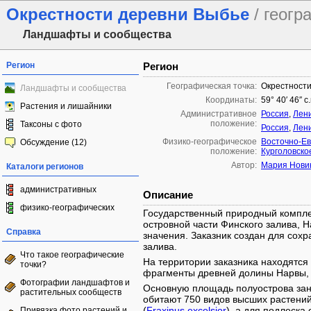
Окрестности деревни Выбье
/ геог
Ландшафты и сообщества
Регион
Регион
Географическая точка:
Окрестност
Ландшафты и сообщества
Координаты:
59° 40′ 46″ с
Растения и лишайники
Административное
Россия
,
Лени
положение:
Таксоны с фото
Россия
,
Лени
Физико-географическое
Восточно-Ев
Обсуждение (12)
положение:
Курголовско
Автор:
Мария Нови
Каталоги регионов
административных
Описание
физико-географических
Государственный природный комплек
островной части Финского залива, 
Справка
значения. Заказник создан для со
залива.
Что такое географические
На территории заказника находятся 
точки?
фрагменты древней долины Нарвы, 
Фотографии ландшафтов и
Основную площадь полуострова зан
растительных сообществ
обитают 750 видов высших растений.
(
Fraxinus excelsior
), а для подлеска
Привязка фото растений и