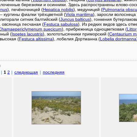
олоченные березняки и осинники. Здесь распространены елово-сос
rnus
), печёночницей (
Hepatica nobilis
), медуницей (
Pulmonaria obscu
– куртины фиалки трёхцветной (
Viola maritima
), заросли волоснеца
литорали ситник балтийский (
Juncus balticus
), гонкения бутерлаков
, овсяница песчаная (
Festuca sabulosa
). Из редких видов здесь о
Chamaepericlymenum suecicum
), прибрежница одноцветковая (
Litto
рный (
Isoetes lacustris
), золототысячники приморский (
Centaurium m
 высокая (
Festuca altissima
), лобелия Дортманна (
Lobelia dortmanna
)
|
1
2
|
следующая
|
последняя