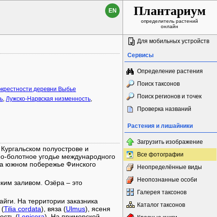
Плантариум
EN
определитель растений
онлайн
Для мобильных устройств
Сервисы
Определение растения
Поиск таксонов
окрестности деревни Выбье
Поиск регионов и точек
ь
,
Лужско-Нарвская низменность
,
Проверка названий
Растения и лишайники
Загрузить изображение
 Кургальском полуострове и
Все фотографии
но-болотное угодье международного
на южном побережье Финского
Неопределённые виды
Неопознанные особи
ким заливом. Озёра – это
Галерея таксонов
йги. На территории заказника
Каталог таксонов
 (
Tilia cordata
), вяза (
Ulmus
), ясеня
ость (
Lonicera
). На приморской