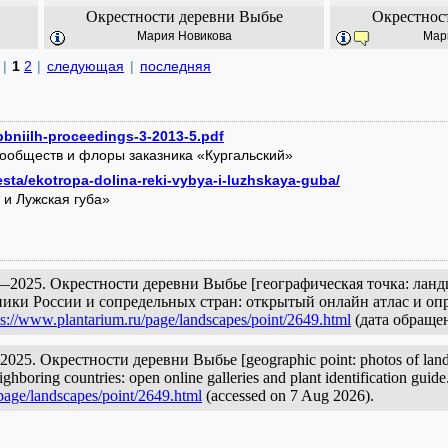
Окрестности деревни Выбье
Окрестнос
Мария Новикова
Мар
|
1
2
|
следующая
|
последняя
spbniilh-proceedings-3-2013-5.pdf
ообществ и флоры заказника «Кургальский»
sta/ekotropa-dolina-reki-vybya-i-luzhskaya-guba/
 и Лужская губа»
2025. Окрестности деревни Выбье [географическая точка: ландш
ики России и сопредельных стран: открытый онлайн атлас и опр
ps://www.plantarium.ru/page/landscapes/point/2649.html
(дата обращен
25. Окрестности деревни Выбье [geographic point: photos of landsca
ighboring countries: open online galleries and plant identification guid
page/landscapes/point/2649.html
(accessed on 7 Aug 2026).