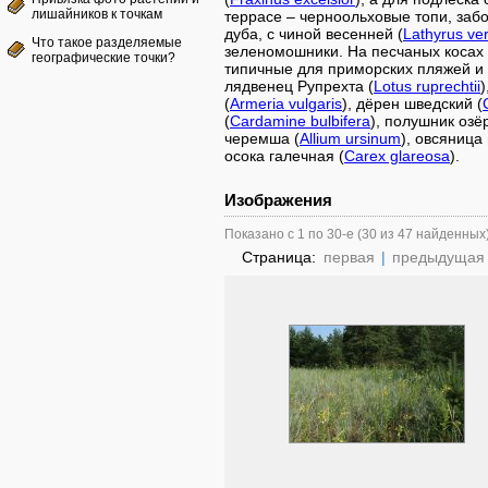
лишайников к точкам
террасе – черноольховые топи, заб
дуба, с чиной весенней (
Lathyrus ve
Что такое разделяемые
зеленомошники. На песчаных косах 
географические точки?
типичные для приморских пляжей и 
лядвенец Рупрехта (
Lotus ruprechtii
)
(
Armeria vulgaris
), дёрен шведский (
(
Cardamine bulbifera
), полушник озё
черемша (
Allium ursinum
), овсяница
осока галечная (
Carex glareosa
).
Изображения
Показано с 1 по 30-е (30 из 47 найденных
Страница:
первая
|
предыдущая