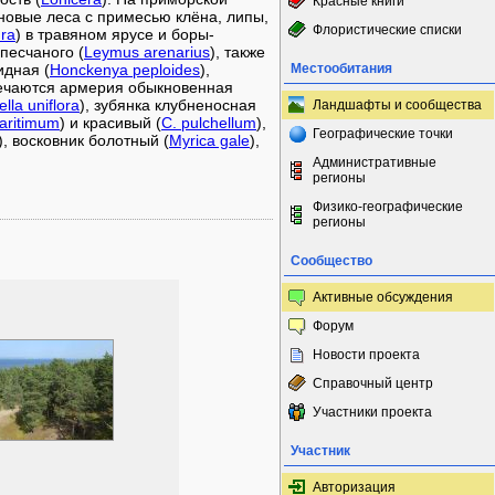
Красные книги
новые леса с примесью клёна, липы,
Флористические списки
ra
) в травяном ярусе и боры-
 песчаного (
Leymus arenarius
), также
идная (
Honckenya peploides
),
Местообитания
тмечаются армерия обыкновенная
rella uniflora
), зубянка клубненосная
Ландшафты и сообщества
aritimum
) и красивый (
C. pulchellum
),
Географические точки
), восковник болотный (
Myrica gale
),
Административные
регионы
Физико-географические
регионы
Сообщество
Активные обсуждения
Форум
Новости проекта
Справочный центр
Участники проекта
Участник
Авторизация