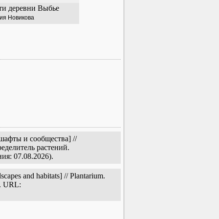
ти деревни Выбье
ия Новикова
афты и сообщества] //
еделитель растений.
ия: 07.08.2026).
pes and habitats] // Plantarium.
e. URL: