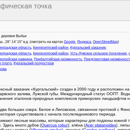
рафическая точка
и деревни Выбье
.ш., 28° 14′ 15″ в.д. (смотреть на картах
Google
,
Яндекса
,
OpenStreetMap
)
нградская область
,
Кингисеппский район
,
Кургальский заказник
;
нградская область
,
Кингисеппский район
,
Усть-Лужское сельское поселение
,
ропейская равнина
,
Прибалтийская низменность
,
Предглинтовая низменност
е плато
,
Кургальский полуостров
кова
сный заказник «Кургальский» создан в 2000 году и расположен на
Нарвского залива, Лужской губы. Международный статус ООПТ: Вод
хранения эталонов природных комплексов приморских ландшафтов 
два больших озера: Белое и Липовское, связанное протокой с Финс
которая существовала с начала послеледникового периода.
имают лесные массивы, которые характерны для подзоны южной та
 Здесь много дубов (
Quercus robur
), клёна (
Acer platanoides
), липы
 обычны калина (
Viburnum opulus
), лещина (
Corylus avellana
), жимол