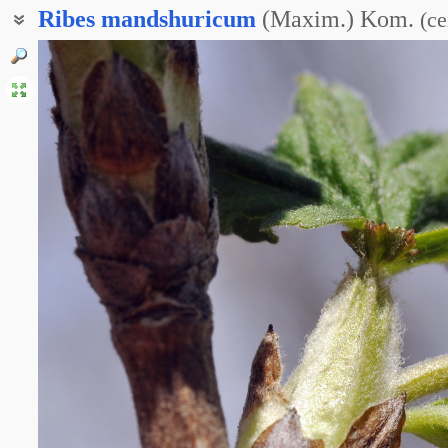
Ribes
mandshuricum
(Maxim.) Kom.
(
с