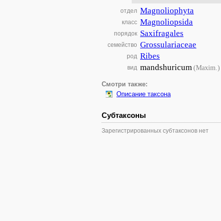
Magnoliophyta
отдел
Magnoliopsida
класс
Saxifragales
порядок
Grossulariaceae
семейство
Ribes
род
mandshuricum
(Maxim.)
вид
Смотри также:
Описание таксона
Субтаксоны
Зарегистрированных субтаксонов нет