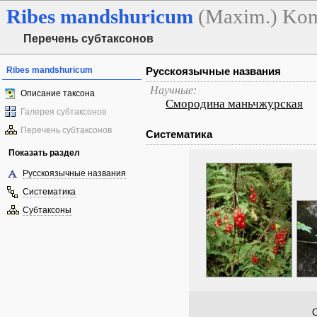
Ribes
mandshuricum
(Maxim.) Ko
Перечень субтаксонов
Ribes mandshuricum
Русскоязычные названия
Научные:
Описание таксона
Смородина маньчжурская
Галерея субтаксонов
Перечень субтаксонов
Систематика
Показать раздел
Русскоязычные названия
Систематика
Субтаксоны