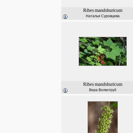
Ribes
mandshuricum
Наталья Суровцева
Ribes
mandshuricum
Вера Волкотруб