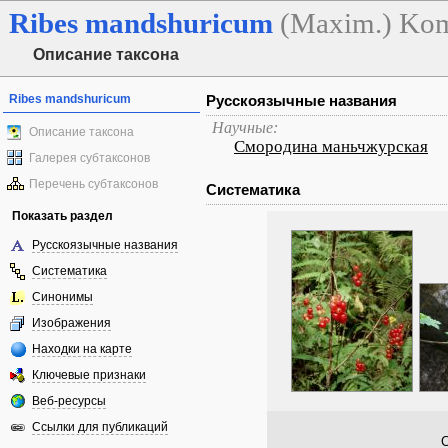
Ribes
mandshuricum
(Maxim.) Ko
Описание таксона
Ribes mandshuricum
Русскоязычные названия
Научные:
Описание таксона
Смородина маньчжурская
Галерея субтаксонов
Перечень субтаксонов
Систематика
Показать раздел
Русскоязычные названия
Систематика
Синонимы
Изображения
Находки на карте
Ключевые признаки
Веб-ресурсы
Ссылки для публикаций