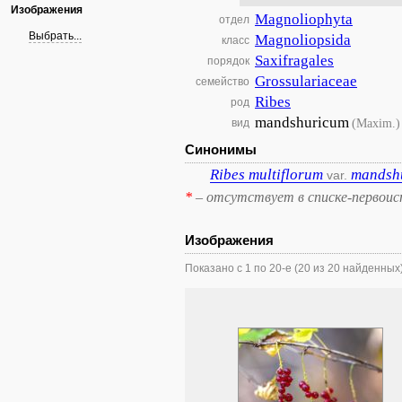
Изображения
Magnoliophyta
отдел
Выбрать...
Magnoliopsida
класс
Saxifragales
порядок
Grossulariaceae
семейство
Ribes
род
mandshuricum
(Maxim.)
вид
Синонимы
Ribes
multiflorum
mandsh
var.
*
– отсутствует в списке-первоис
Изображения
Показано с 1 по 20-е (20 из 20 найденных