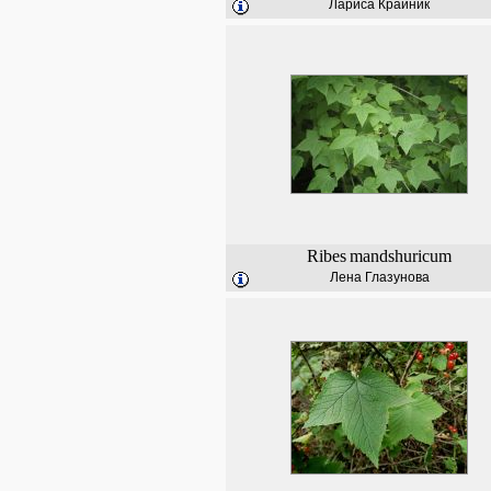
Лариса Крайник
Ribes
mandshuricum
Лена Глазунова