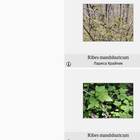
Ribes
mandshuricum
Лариса Крайник
Ribes
mandshuricum