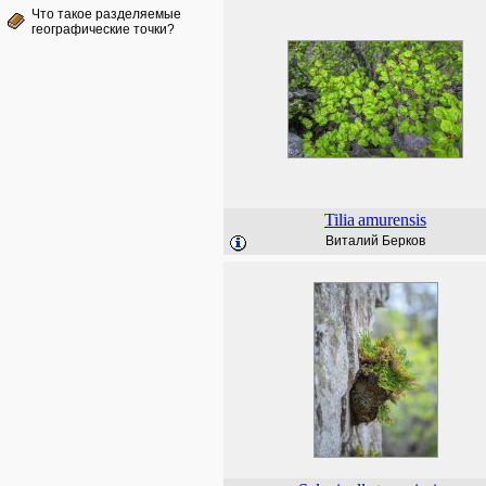
Что такое разделяемые
географические точки?
Tilia
amurensis
Виталий Берков