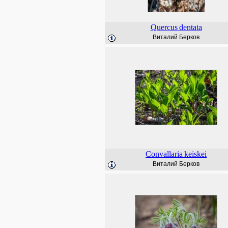
Quercus
dentata
Виталий Берков
Convallaria
keiskei
Виталий Берков