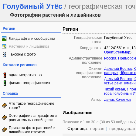
Голубиный Утёс
/ географическая то
Фотографии растений и лишайников
Регион
Регион
Географическая
Голубиный Утёс
Ландшафты и сообщества
точка:
Растения и лишайники
Координаты:
42° 24′ 56″ с.ш., 1
OpenStreetMap
)
Таксоны с фото
Административное
Россия
,
Приморск
положение:
Каталоги регионов
Физико-
Дальний Восток
,
Ю
географическое
нагорье
,
Чёрные 
административных
положение:
Дальний Восток
,
Ю
физико-географических
устье реки Туман
Тихий океан
,
Япон
Справка
гора Голубиный У
Автор:
Денис Кочетков
Что такое географические
точки?
Изображения
Фотографии ландшафтов и
растительных сообществ
Показано с 1 по 30-е (30 из 53 найденных
Привязка фото растений и
Страница:
первая
|
предыдущая
лишайников к точкам