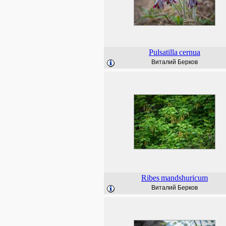
Pulsatilla
cernua
Виталий Берков
Ribes
mandshuricum
Виталий Берков