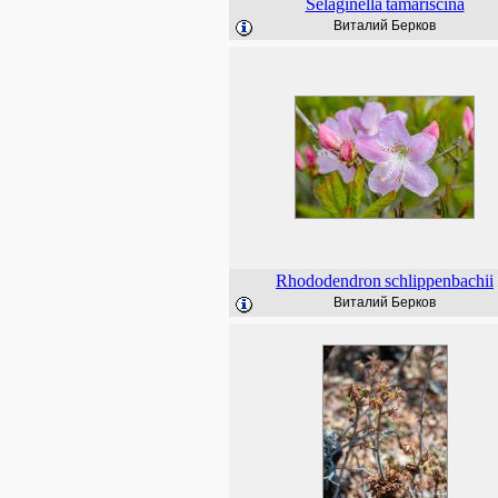
Selaginella
tamariscina
Виталий Берков
Rhododendron
schlippenbachii
Виталий Берков