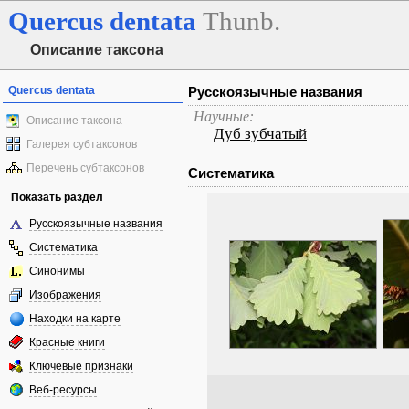
Quercus
dentata
Thunb.
Описание таксона
Quercus dentata
Русскоязычные названия
Научные:
Описание таксона
Дуб зубчатый
Галерея субтаксонов
Перечень субтаксонов
Систематика
Показать раздел
Русскоязычные названия
Систематика
Синонимы
Изображения
Находки на карте
Красные книги
Ключевые признаки
Веб-ресурсы