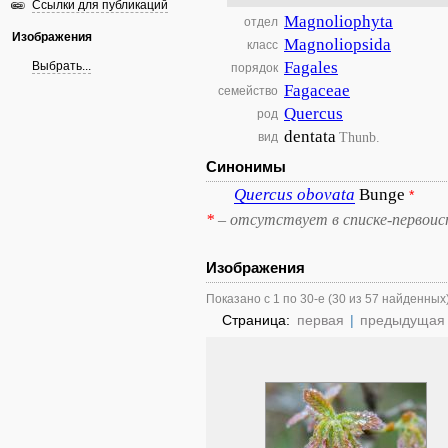
Ссылки для публикаций
Magnoliophyta
отдел
Изображения
Magnoliopsida
класс
Fagales
Выбрать...
порядок
Fagaceae
семейство
Quercus
род
dentata
Thunb.
вид
Синонимы
Quercus
obovata
Bunge
*
*
– отсутствует в списке-первоис
Изображения
Показано с 1 по 30-е (30 из 57 найденных
Страница:
первая
|
предыдущая