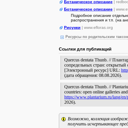
Ботаническое описание
| redbo
Ботаническое описание
| www.e
Подробное описание отдельны
распространения и т.п. (на анг
Рисунки
| www.efloras.org
Ресурсы по родительским таксон
Ссылки для публикаций
Quercus dentata Thunb. // План
сопредельных стран: открытый 
[Электронный ресурс] URL:
htt
(дата обращения: 08.08.2026).
Quercus dentata Thunb. // Plantari
countries: open online galleries and
https://www.plantarium.ru/lang/en
2026).
Возможно, коллекция изображе
получить исчерпывающее пред