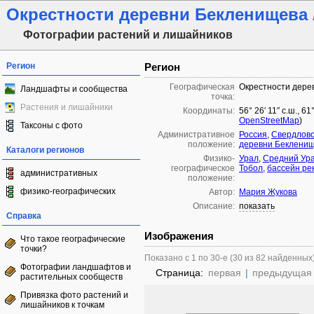
Окрестности деревни Бекленищева
Фотографии растений и лишайников
Регион
Регион
Географическая
Окрестности дере
Ландшафты и сообщества
точка:
Растения и лишайники
Координаты:
56° 26′ 11″ с.ш., 6
OpenStreetMap
)
Таксоны с фото
Административное
Россия
,
Свердловс
положение:
деревни Беклени
Каталоги регионов
Физико-
Урал
,
Средний Ур
географическое
Тобол
,
бассейн ре
административных
положение:
физико-географических
Автор:
Мария Жукова
Описание:
показать
Справка
Изображения
Что такое географические
точки?
Показано с 1 по 30-е (30 из 82 найденных
Фотографии ландшафтов и
Страница:
первая
|
предыдущая
растительных сообществ
Привязка фото растений и
лишайников к точкам