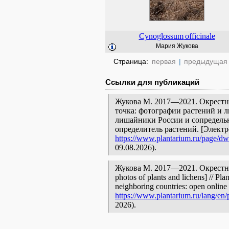
Cynoglossum
officinale
Мария Жукова
Страница:
первая
|
предыдущая
Ссылки для публикаций
Жукова М. 2017—2021. Окрестн
точка: фотографии растений и л
лишайники России и сопредельн
определитель растений. [Элект
https://www.plantarium.ru/page/dwe
09.08.2026).
Жукова М. 2017—2021. Окрестно
photos of plants and lichens] // Pla
neighboring countries: open online 
https://www.plantarium.ru/lang/en/
2026).