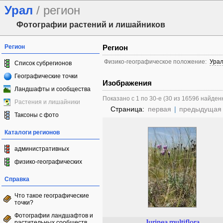
Урал
/ регион
Фотографии растений и лишайников
Регион
Регион
Физико-географическое положение:
Ура
Список субрегионов
Географические точки
Изображения
Ландшафты и сообщества
Показано с 1 по 30-е (30 из 16596 найден
Растения и лишайники
Страница:
первая
|
предыдущая
Таксоны с фото
Каталоги регионов
административных
физико-географических
Справка
Что такое географические
точки?
Фотографии ландшафтов и
Jurinea
multiflora
растительных сообществ