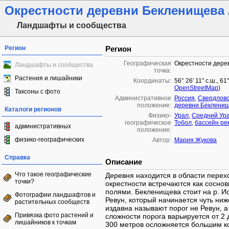
Окрестности деревни Бекленищева
Ландшафты и сообщества
Регион
Регион
Географическая
Окрестности дере
Ландшафты и сообщества
точка:
Растения и лишайники
Координаты:
56° 26′ 11″ с.ш., 6
OpenStreetMap
)
Таксоны с фото
Административное
Россия
,
Свердловс
положение:
деревни Беклени
Каталоги регионов
Физико-
Урал
,
Средний Ур
географическое
Тобол
,
бассейн ре
административных
положение:
физико-географических
Автор:
Мария Жукова
Справка
Описание
Что такое географические
Деревня находится в области перехо
точки?
окрестности встречаются как сосно
полями. Бекленищева стоит на р. И
Фотографии ландшафтов и
Ревун, который начинается чуть ни
растительных сообществ
издавна называют порог не Ревун, а
Привязка фото растений и
сложности порога варьируется от 2 
лишайников к точкам
300 метров осложняется большим ко