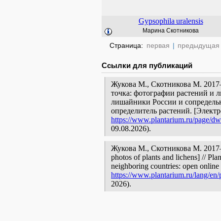
Gypsophila
uralensis
Марина Скотникова
Страница:
первая
|
предыдущая
Ссылки для публикаций
Жукова М., Скотникова М. 2017
точка: фотографии растений и л
лишайники России и сопредельн
определитель растений. [Элект
https://www.plantarium.ru/page/dwe
09.08.2026).
Жукова М., Скотникова М. 2017—
photos of plants and lichens] // Pla
neighboring countries: open online 
https://www.plantarium.ru/lang/en/
2026).