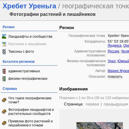
Хребет Уреньга
/ географическая точ
Фотографии растений и лишайников
Регион
Регион
Географическая точка:
Хребет Урен
Ландшафты и сообщества
Координаты:
55° 03′ 28.85
Растения и лишайники
Яндекса
,
Ope
Административное
Россия
,
Челя
Таксоны с фото
положение:
Физико-географическое
Урал
,
Южный
Каталоги регионов
положение:
Автор:
Мария Жуко
административных
Описание:
показать
физико-географических
Изображения
Справка
Показано с 1 по 30-е (30 из 133 найденны
Что такое географические
точки?
Страница:
первая
|
предыдущая
Фотографии ландшафтов и
растительных сообществ
Привязка фото растений и
лишайников к точкам