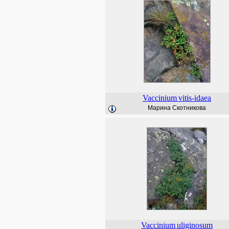
Vaccinium
vitis-idaea
Марина Скотникова
Vaccinium
uliginosum