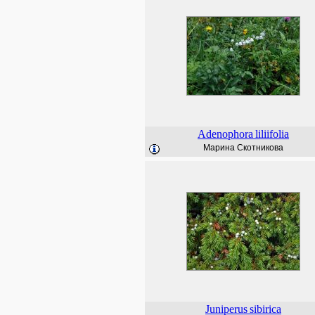
Adenophora
liliifolia
Марина Скотникова
Juniperus
sibirica