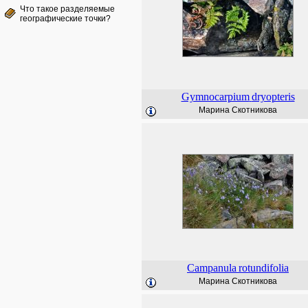
Что такое разделяемые
географические точки?
Gymnocarpium
dryopteris
Марина Скотникова
Campanula
rotundifolia
Марина Скотникова