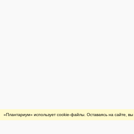
Обратная связь
«Плантариум» использует cookie-файлы. Оставаясь на сайте, вы