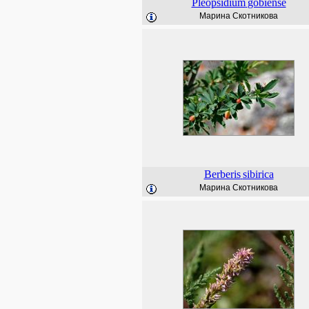
Pleopsidium
gobiense
Марина Скотникова
Berberis
sibirica
Марина Скотникова