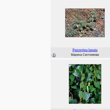
Panzerina
lanata
Марина Скотникова