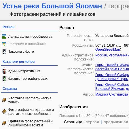
Устье реки Большой Яломан
/ геогр
Фотографии растений и лишайников
Регион
Регион
Географическая
Устье реки Большо
Ландшафты и сообщества
точка:
Растения и лишайники
Координаты:
50° 31′ 16.6″ с.ш., 8
OpenStreetMap
)
Таксоны с фото
Административное
Россия
,
Республика 
положение:
Каталоги регионов
Физико-
Горы Южной Сибир
географическое
бассейн реки Боль
административных
положение:
Горы Южной Сибир
физико-географических
долина реки Катунь
;
Горы Южной Сибир
Справка
Большой Яломан
,
д
Автор:
Марина Скотникова
Что такое географические
точки?
Изображения
Фотографии ландшафтов и
растительных сообществ
Показано с 1 по 30-е (30 из 47 найденных
Привязка фото растений и
Страница:
первая
|
предыдущая
лишайников к точкам