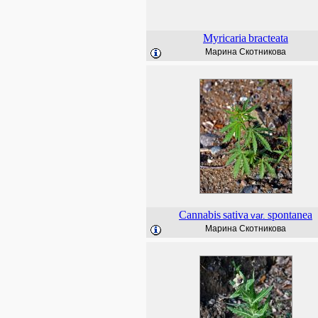
Myricaria
bracteata
Марина Скотникова
Cannabis
sativa
spontanea
var.
Марина Скотникова