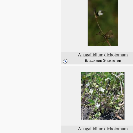
Anagallidium
dichotomum
Владимир Эпиктетов
Anagallidium
dichotomum