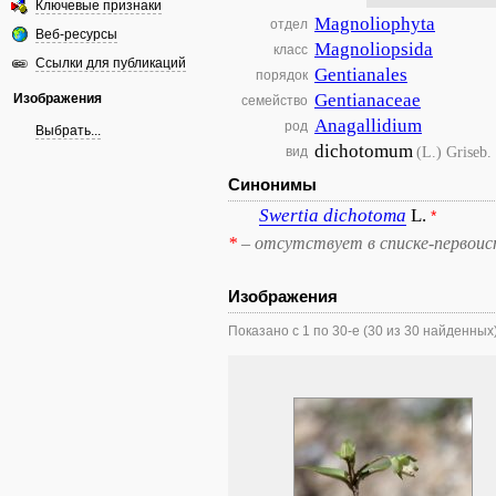
Ключевые признаки
Magnoliophyta
отдел
Веб-ресурсы
Magnoliopsida
класс
Ссылки для публикаций
Gentianales
порядок
Gentianaceae
Изображения
семейство
Anagallidium
род
Выбрать...
dichotomum
(L.) Griseb.
вид
Синонимы
Swertia
dichotoma
L.
*
*
– отсутствует в списке-первоис
Изображения
Показано с 1 по 30-е (30 из 30 найденных