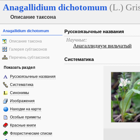
Anagallidium
dichotomum
(L.) Gri
Описание таксона
Anagallidium dichotomum
Русскоязычные названия
Научные:
Описание таксона
Анагаллидиум вильчатый
Галерея субтаксонов
Перечень субтаксонов
Систематика
Показать раздел
Русскоязычные названия
Систематика
Синонимы
Изображения
Находки на карте
Особые приметы
Красные книги
Флористические списки