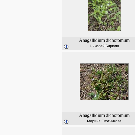
Anagallidium
dichotomum
Николай Бирюля
Anagallidium
dichotomum
Марина Скотникова