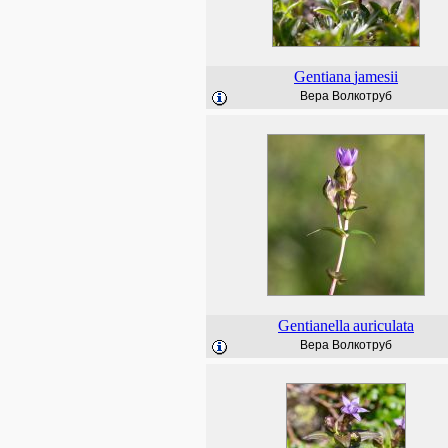
Gentiana
jamesii
Вера Волкотруб
Gentianella
auriculata
Вера Волкотруб