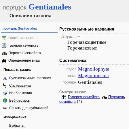
Gentianales
порядок
Описание таксона
порядок Gentianales
Русскоязычные названия
Научные:
Описание таксона
Горечавкоцветные
Галерея семейств
Горечавковые
Перечень семейств
Систематика
Определение вида
Magnoliophyta
отдел
Показать раздел
Magnoliopsida
класс
Русскоязычные названия
Gentianales
порядок
Систематика
Смотри также:
Изображения
Галерея семейств
Перечень
Веб-ресурсы
(4)
семейств
Ссылки для публикаций
Изображения
Выбрать...