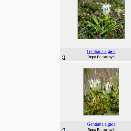
Gentiana
algida
Вера Волкотруб
Gentiana
algida
Вера Волкотруб