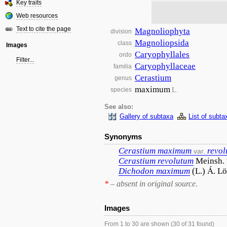
Key traits
Web resources
Text to cite the page
Magnoliophyta
division
Magnoliopsida
class
Images
Caryophyllales
ordo
Filter...
Caryophyllaceae
familia
Cerastium
genus
maximum
L.
species
See also:
Gallery of subtaxa
List of subta
Synonyms
Cerastium
maximum
revo
var.
Cerastium
revolutum
Meinsh.
Dichodon
maximum
(L.) Á. L
*
– absent in original source.
Images
From 1 to 30 are shown (30 of 31 found)