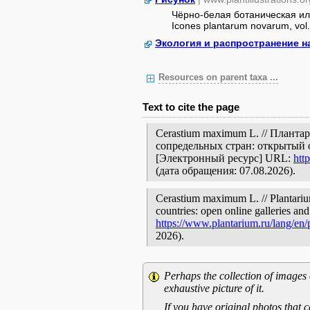
Чёрно-белая ботаническая илл
Icones plantarum novarum, vol. 5
Экология и распространение н
Resources on parent taxa ...
Text to cite the page
Cerastium maximum L. // Планта
сопредельных стран: открытый 
[Электронный ресурс] URL:
htt
(дата обращения: 07.08.2026).
Cerastium maximum L. // Plantarium
countries: open online galleries and
https://www.plantarium.ru/lang/en
2026).
Perhaps the collection of images 
exhaustive picture of it.
If you have original photos that c