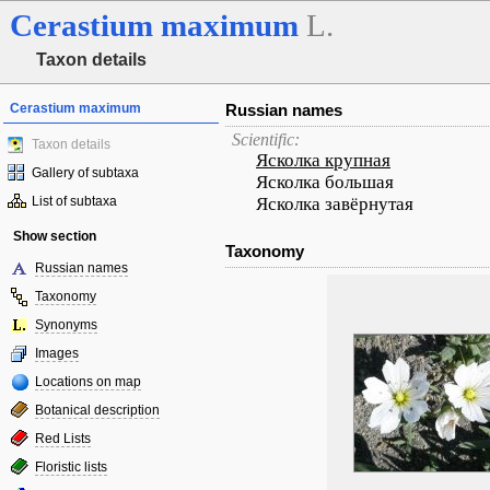
Cerastium
maximum
L.
Taxon details
Cerastium maximum
Russian names
Scientific:
Taxon details
Ясколка крупная
Gallery of subtaxa
Ясколка большая
List of subtaxa
Ясколка завёрнутая
Show section
Taxonomy
Russian names
Taxonomy
Synonyms
Images
Locations on map
Botanical description
Red Lists
Floristic lists