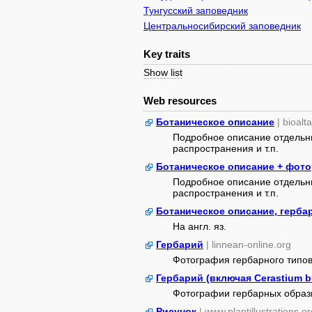
Тунгусский заповедник
Центральносибирский заповедник
Key traits
Show list
Web resources
Ботаническое описание
| bioalt
Подробное описание отдельны
распространения и т.п.
Ботаническое описание + фото
Подробное описание отдельны
распространения и т.п.
Ботаническое описание, герб
На англ. яз.
Гербарий
| linnean-online.org
Фотография гербарного типовог
Гербарий (включая Cerastium 
Фотографии гербарных образ
Рисунок
| www.plantillustrations.or