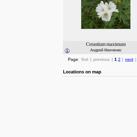
Cerastium
maximum
Андрей Манченко
Page:
first
|
previous
|
1
2
|
next
|
Locations on map