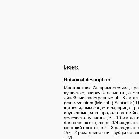
Legend
Botanical description
Многолетник. Ст. прямостоячие, про
пушистые, вверху железистые, л. э
линейные, заостренные, 4—8 см дл.
(var. revolutum (Meinsh.) Schischk.
щитковидным соцветием; прицв. тра
опушенные; чшл. продолговато-яйц
железисто-пушистые, 6—10 мм дл. и
белопленчатые; лп. до 1/4 их длин
короткий ноготок, в 2—3 раза длинн
1½—2 раза длине чшч., зубцы ее вниз
—VII.