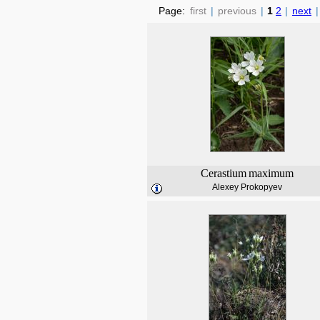
Page:
first
|
previous
|
1
2
|
next
|
Cerastium
maximum
Alexey Prokopyev