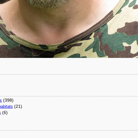
(398)
ns
(21)
abitats
(6)
s