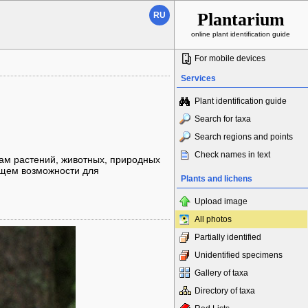
Plantarium
RU
online plant identification guide
For mobile devices
Services
Plant identification guide
Search for taxa
Search regions and points
Check names in text
ам растений, животных, природных
 Ищем возможности для
Plants and lichens
Upload image
All photos
Partially identified
Unidentified specimens
Gallery of taxa
Directory of taxa