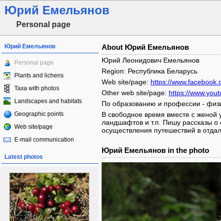
Юрий Емельянов
Personal page
Юрий Емельянов
About Юрий Емельянов
Юрий Леонидович Емельянов
Personal page
Region: Республика Беларусь
Plants and lichens
Web site/page:
https://www.facebook.
Taxa with photos
Other web site/page:
https://www.yo
Landscapes and habitats
По образованию и профессии - физи
Geographic points
В свободное время вместе с женой
ландшафтов и т.п. Пишу рассказы о
Web site/page
осуществления путешествий в отда
E-mail communication
Юрий Емельянов in the photo
Latest photos