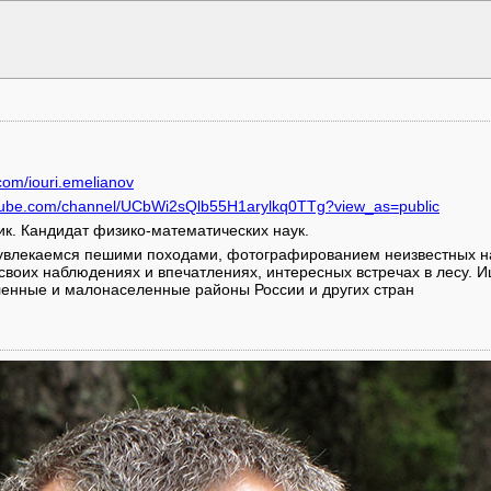
com/iouri.emelianov
utube.com/channel/UCbWi2sQlb55H1arylkq0TTg?view_as=public
к. Кандидат физико-математических наук.
 увлекаемся пешими походами, фотографированием неизвестных н
 своих наблюдениях и впечатлениях, интересных встречах в лесу.
ленные и малонаселенные районы России и других стран