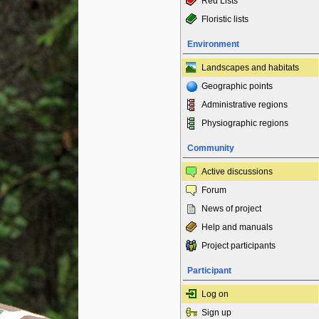
Red Lists
Floristic lists
Environment
Landscapes and habitats
Geographic points
Administrative regions
Physiographic regions
Community
Active discussions
Forum
News of project
Help and manuals
Project participants
Participant
Log on
Sign up