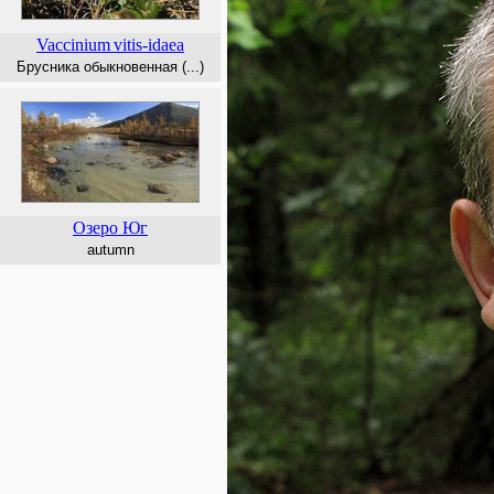
Vaccinium
vitis-idaea
Брусника обыкновенная (...)
Озеро Юг
autumn