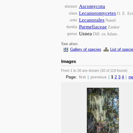
Ascomycota
division
Lecanoromycetes
O. E. Eri
class
Lecanorales
Nannf.
ordo
Parmeliaceae
Zenker
familia
Usnea
Dill. ex Adans.
genus
See also:
Gallery of species
List of speci
Images
From 1 to 30 are shown (30 of 119 found)
Page:
first
|
previous
|
1
2
3
4
|
ne