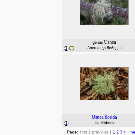
Usnea
genus
Александр Лебедев
Usnea
florida
Ilia Mikheev
Page:
first
|
previous
|
1
2
3
4
|
ne