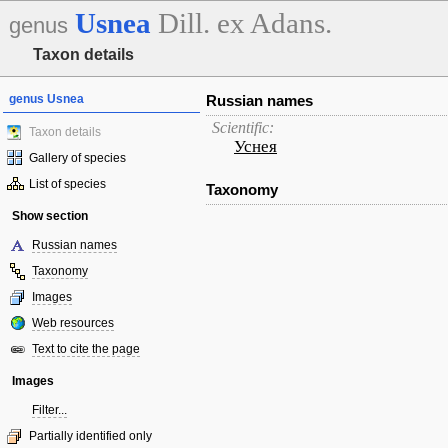
Usnea
Dill. ex Adans.
genus
Taxon details
genus Usnea
Russian names
Scientific:
Taxon details
Уснея
Gallery of species
List of species
Taxonomy
Show section
Russian names
Taxonomy
Images
Web resources
Text to cite the page
Images
Filter...
Partially identified only