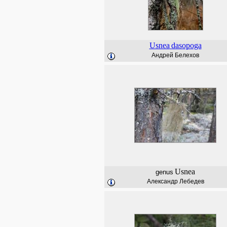
Usnea
dasopoga
Андрей Белехов
Usnea
genus
Александр Лебедев