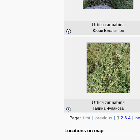
Urtica
cannabina
Юрий Емельянов
Urtica
cannabina
Галина Чуланова
Page:
first
|
previous
|
1
2
3
4
|
ne
Locations on map