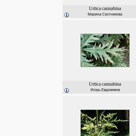
Urtica
cannabina
Марина Скотникова
Urtica
cannabina
Игорь Евдокимов