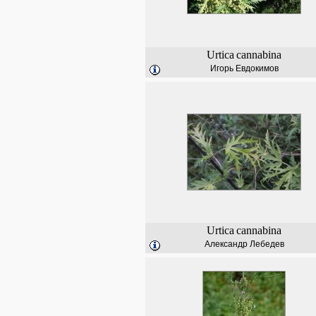
Urtica
cannabina
Игорь Евдокимов
Urtica
cannabina
Александр Лебедев