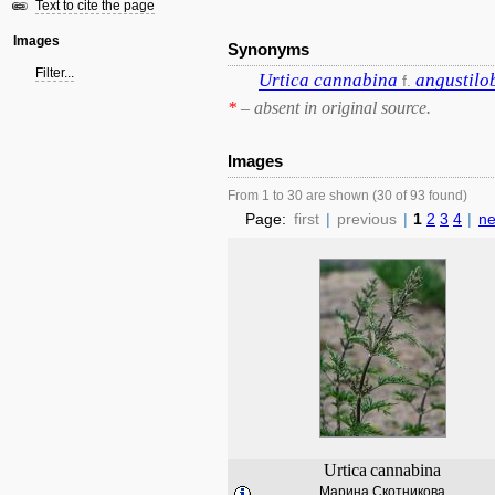
Text to cite the page
Images
Synonyms
Filter...
Urtica
cannabina
angustilo
f.
*
– absent in original source.
Images
From 1 to 30 are shown (30 of 93 found)
Page:
first
|
previous
|
1
2
3
4
|
ne
Urtica
cannabina
Марина Скотникова