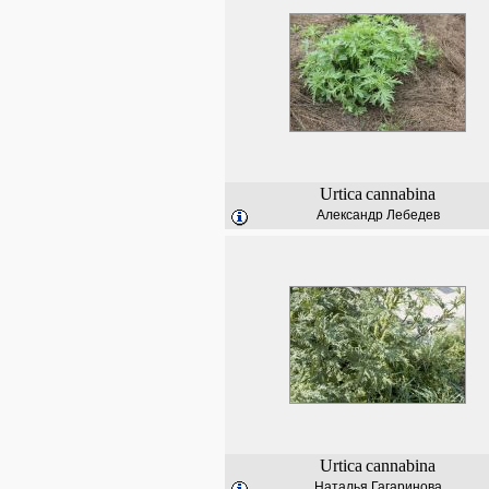
Urtica
cannabina
Александр Лебедев
Urtica
cannabina
Наталья Гагаринова