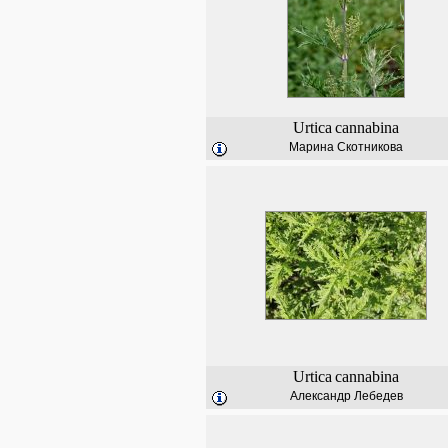
Urtica
cannabina
Марина Скотникова
Urtica
cannabina
Александр Лебедев