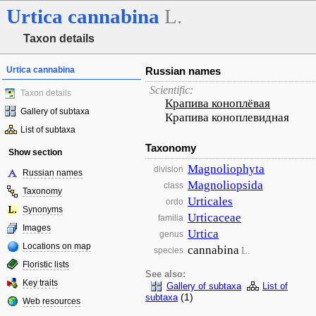
Urtica
cannabina
L.
Taxon details
Urtica cannabina
Russian names
Scientific:
Taxon details
Крапива коноплёвая
Gallery of subtaxa
Крапива коноплевидная
List of subtaxa
Taxonomy
Show section
Magnoliophyta
division
Russian names
Magnoliopsida
class
Taxonomy
Urticales
ordo
Synonyms
Urticaceae
familia
Images
Urtica
genus
Locations on map
cannabina
L.
species
Floristic lists
See also:
Key traits
Gallery of subtaxa
List of
(1)
subtaxa
Web resources