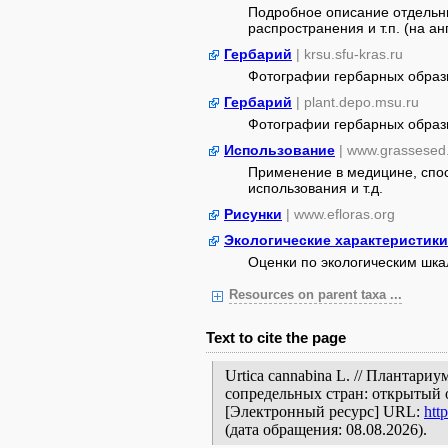
Подробное описание отдельны
распространения и т.п. (на ан
Гербарий
| krsu.sfu-kras.ru
Фотографии гербарных образ
Гербарий
| plant.depo.msu.ru
Фотографии гербарных образ
Использование
| www.grassesed.
Применение в медицине, спос
использования и т.д.
Рисунки
| www.efloras.org
Экологические характеристики
Оценки по экологическим шк
Resources on parent taxa ...
Text to cite the page
Urtica cannabina L. // Плантари
сопредельных стран: открытый 
[Электронный ресурс] URL:
htt
(дата обращения: 08.08.2026).