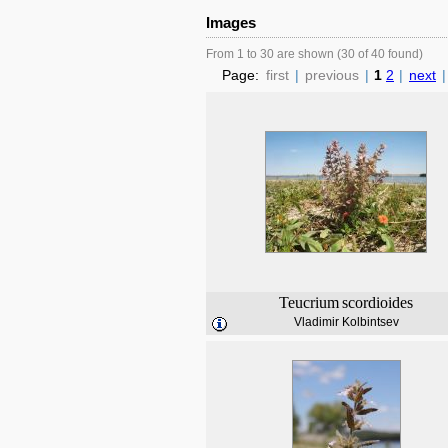
Images
From 1 to 30 are shown (30 of 40 found)
Page:
first
|
previous
|
1
2
|
next
|
Teucrium
scordioides
Vladimir Kolbintsev