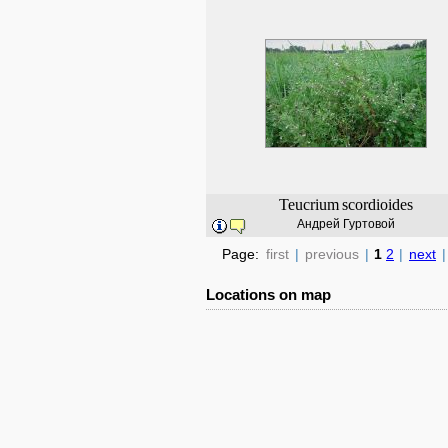
Teucrium
scordioides
Андрей Гуртовой
Page:
first
|
previous
|
1
2
|
next
|
Locations on map