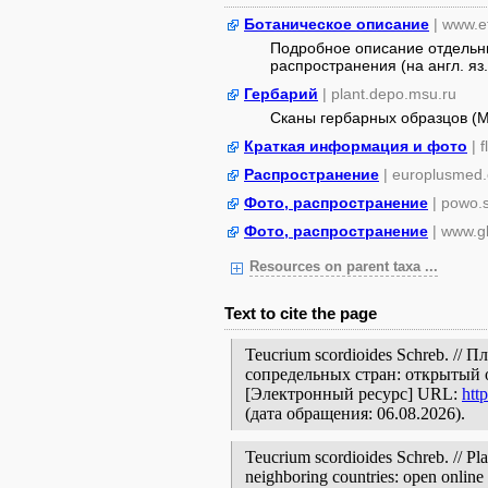
Ботаническое описание
| www.e
Подробное описание отдельны
распространения (на англ. яз.
Гербарий
| plant.depo.msu.ru
Сканы гербарных образцов (
Краткая информация и фото
| 
Распространение
| europlusmed.
Фото, распространение
| powo.
Фото, распространение
| www.gb
Resources on parent taxa ...
Text to cite the page
Teucrium scordioides Schreb. //
сопредельных стран: открытый 
[Электронный ресурс] URL:
htt
(дата обращения: 06.08.2026).
Teucrium scordioides Schreb. // Pla
neighboring countries: open online 