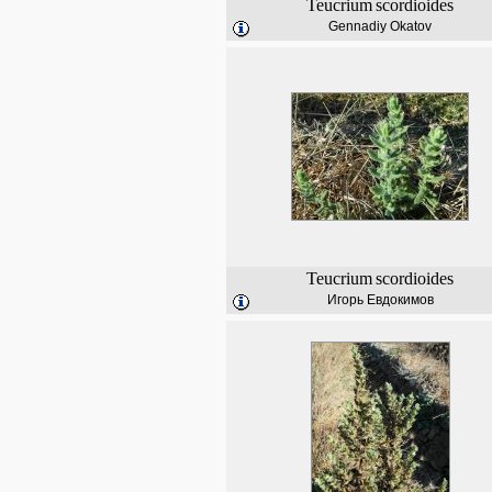
Teucrium
scordioides
Gennadiy Okatov
Teucrium
scordioides
Игорь Евдокимов