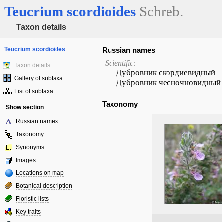
Teucrium
scordioides
Schreb.
Taxon details
Teucrium scordioides
Russian names
Scientific:
Taxon details
Дубровник скордиевидный
Gallery of subtaxa
Дубровник чесночновидный
List of subtaxa
Taxonomy
Show section
Russian names
Taxonomy
Synonyms
Images
Locations on map
Botanical description
Floristic lists
Key traits