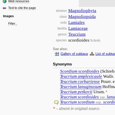
Web resources
Text to cite the page
Magnoliophyta
division
Magnoliopsida
Images
class
Lamiales
ordo
Filter...
Lamiaceae
familia
Teucrium
genus
scordioides
Schreb.
species
See also:
Gallery of subtaxa
List of subta
Synonyms
Scordium
scordioides
(Schreb.
Teucrium
amplexicaule
Wallr.
Teucrium
corbariense
Pourr.
Teucrium
lanuginosum
Hoffma
Teucrium
petkovii
Urum.
*
Teucrium
scordioides
lan
var.
Teucrium
scordium
scordi
ssp.
*
– absent in original source.