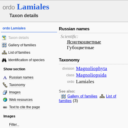
Lamiales
ordo
Taxon details
ordo Lamiales
Russian names
Scientific:
Taxon details
Ясноткоцветные
Gallery of families
Губоцветные
List of families
Taxonomy
Identification of species
Magnoliophyta
division
Show section
Magnoliopsida
class
Russian names
Lamiales
ordo
Taxonomy
See also:
Images
Gallery of families
List of
Web resources
(3)
families
Text to cite the page
Images
Filter...