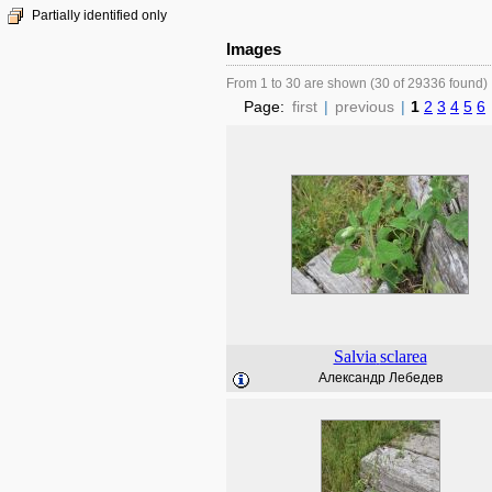
Partially identified only
Images
From 1 to 30 are shown (30 of 29336 found)
Page:
first
|
previous
|
1
2
3
4
5
6
Salvia
sclarea
Александр Лебедев