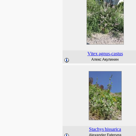
Vitex
agnus-castus
Алекс Акулинин
Stachys
hissarica
Alexander Fateryga