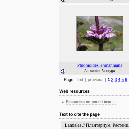
Phlomoides
lehmanniana
Alexander Fateryga
Page:
first
|
previous
|
1
2
3
4
5
6
Web resources
Resources on parent taxa ...
Text to cite the page
Lamiales // Плантариум. Растен