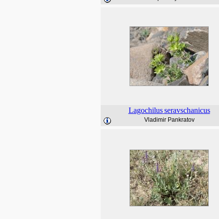
Lagochilus
seravschanicus
Vladimir Pankratov