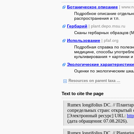
Ботаническое описание
| www.n
Подробное описание отдельны
распространения и т.п.
Гербарий
| plant.depo.msu.ru
Сканы гербарных образцов (
Использование
| pfaf.org
Подробная справка по полезн
медицине, способы употребле
культивирования + картинки и 
Экологические характеристики
Оценки по экологическим шк
Resources on parent taxa ...
Text to cite the page
Rumex longifolius DC. // Плант
сопредельных стран: открытый 
[Электронный ресурс] URL:
htt
(дата обращения: 07.08.2026).
Rumex longifolius DC. // Plantariu