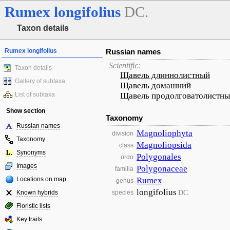
Rumex
longifolius
DC.
Taxon details
Rumex longifolius
Russian names
Scientific:
Taxon details
Щавель длиннолистный
Gallery of subtaxa
Щавель домашний
List of subtaxa
Щавель продолговатолистн
Show section
Taxonomy
Russian names
Magnoliophyta
division
Taxonomy
Magnoliopsida
class
Synonyms
Polygonales
ordo
Images
Polygonaceae
familia
Locations on map
Rumex
genus
longifolius
DC.
Known hybrids
species
Floristic lists
Key traits