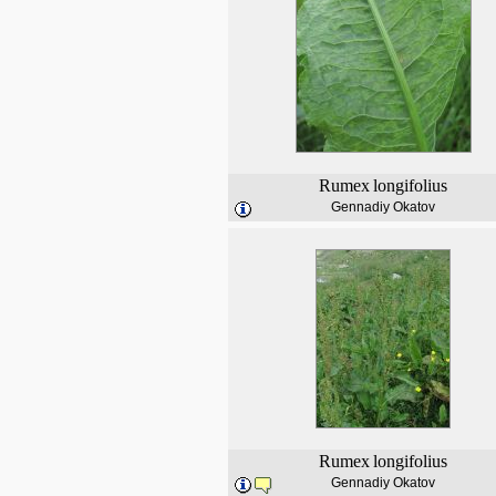
Rumex
longifolius
Gennadiy Okatov
Rumex
longifolius
Gennadiy Okatov