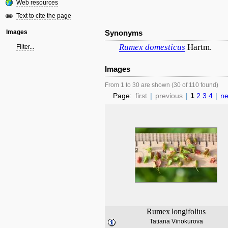
Web resources
Text to cite the page
Images
Synonyms
Rumex
domesticus
Hartm.
Filter...
Images
From 1 to 30 are shown (30 of 110 found)
Page:
first
|
previous
|
1
2
3
4
|
ne
Rumex
longifolius
Tatiana Vinokurova