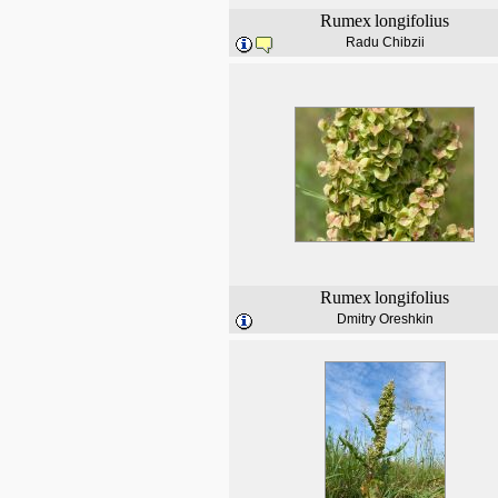
Rumex
longifolius
Radu Chibzii
Rumex
longifolius
Dmitry Oreshkin