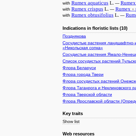
Rumex
aquaticus
L.
Rumex
with
—
Rumex
crispus
L.
Rumex
with
—
×
Rumex
obtusifolius
L.
Rum
with
—
Indications in floristic lists (10)
Позднякова
Сосудистые растения ландшафтно-и
«Никольская сопка»
Сосудистые растения Ямало-Ненецк
Список сосудистых растений Тульск
Флора Беларуси
Флора города Твери
Флора сосудистых растений Онежско
Флора Таганрога и Неклиновского р
Флора Тверской области
Флора Ярославской области (Опреде
Key traits
Show list
Web resources