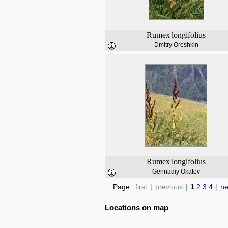
Rumex
longifolius
Dmitry Oreshkin
Rumex
longifolius
Gennadiy Okatov
Page:
first
|
previous
|
1
2
3
4
|
ne
Locations on map