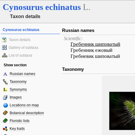
Cynosurus
echinatus
L.
Taxon details
Cynosurus echinatus
Russian names
Scientific:
Taxon details
Гребенник шиповатый
Gallery of subtaxa
Гребенник ежовый
List of subtaxa
Гребневик шиповатый
Show section
Taxonomy
Russian names
Taxonomy
Synonyms
Images
Locations on map
Botanical description
Floristic lists
Key traits