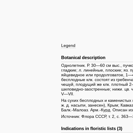
Legend
Botanical description
Однолетник. Р. 30—60 см выс., пучко
гладкие; л. линейные, плоские; яз. п
яйцевидное или продолговатое, 1—4 
бесплодные клк. состоят из гребен
чешуй, плодущий же клк. плотный 2—
шиловидно-заостренные; нижи. цв. ч
V—VII.
На сухих бесплодных и каменистых ме
ж. д. насыпи, занесен), Крым; Кавказ
Балк.-Малоаз. Арм.-Курд. Описан и
Источник: Флора СССР, т. 2, с. 363—
Indications in floristic lists (3)