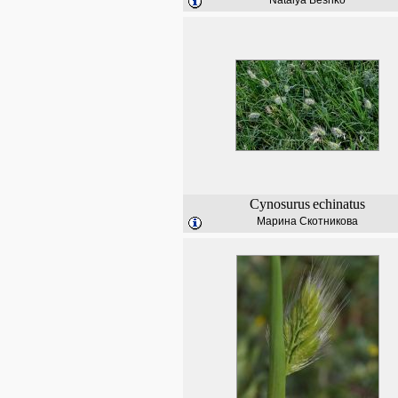
Natalya Beshko
Cynosurus
echinatus
Марина Скотникова