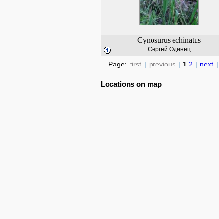
Cynosurus
echinatus
Сергей Одинец
Page:
first
|
previous
|
1
2
|
next
|
Locations on map