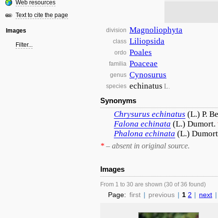
Web resources
Text to cite the page
Magnoliophyta
division
Images
Liliopsida
class
Filter...
Poales
ordo
Poaceae
familia
Cynosurus
genus
echinatus
L.
species
Synonyms
Chrysurus
echinatus
(L.) P. B
Falona
echinata
(L.) Dumort.
Phalona
echinata
(L.) Dumort
*
– absent in original source.
Images
From 1 to 30 are shown (30 of 36 found)
Page:
first
|
previous
|
1
2
|
next
|