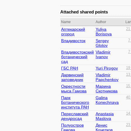
Attached shared points
Name
Author
La
Аптекарский
Yuliya
21
огород
Borisova
Владивосток
Sergey
7
Glotov
Владивостокский
Vladimir
7
ботанический
Ivanov
сад
ГБС РАН
Yuri Pirogov
19
Дарвинский
Vladimir
13
заповедник
Papchenkov
Окрестности
Марина
15
мыса Гамова
Скотникова
Парк
Galina
40
Ботанического
Konechnaya
института РАН
Переславский
Anastasia
14
дендросад
Maslova
Полуостров
Денис
23
Гамова
Кочетков