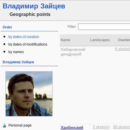
Владимир Зайцев
Geographic points
Filter:
Order
by dates of creation
Name
Landscapes
Dwelle
by dates of modifications
Хабаровский
6 photo(
by names
дендрарий
Владимир Зайцев
Personal page
Харбинский
5 photo(s)
68 photo(