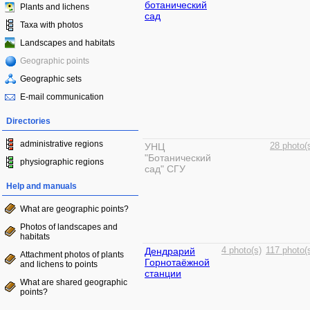
ботанический
Plants and lichens
сад
Taxa with photos
Landscapes and habitats
Geographic points
Geographic sets
E-mail communication
Directories
administrative regions
УНЦ
28 photo(
"Ботанический
physiographic regions
сад" СГУ
Help and manuals
What are geographic points?
Photos of landscapes and
habitats
Дендрарий
4 photo(s)
117 photo(
Attachment photos of plants
Горнотаёжной
and lichens to points
станции
What are shared geographic
points?