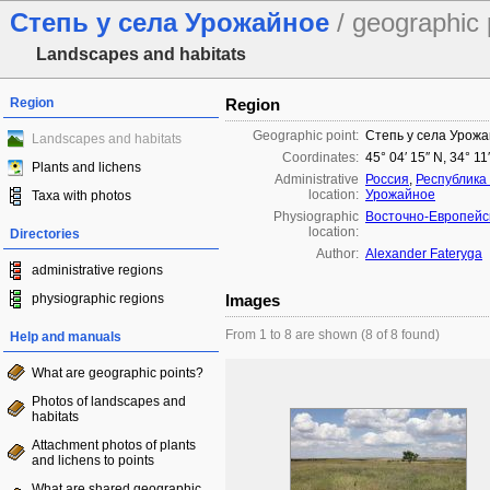
Степь у села Урожайное
/ geographic 
Landscapes and habitats
Region
Region
Geographic point:
Степь у села Урож
Landscapes and habitats
Coordinates:
45° 04′ 15″ N, 34° 11
Plants and lichens
Administrative
Россия
,
Республика
location:
Урожайное
Taxa with photos
Physiographic
Восточно-Европейс
location:
Directories
Author:
Alexander Fateryga
administrative regions
physiographic regions
Images
From 1 to 8 are shown (8 of 8 found)
Help and manuals
What are geographic points?
Photos of landscapes and
habitats
Attachment photos of plants
and lichens to points
What are shared geographic