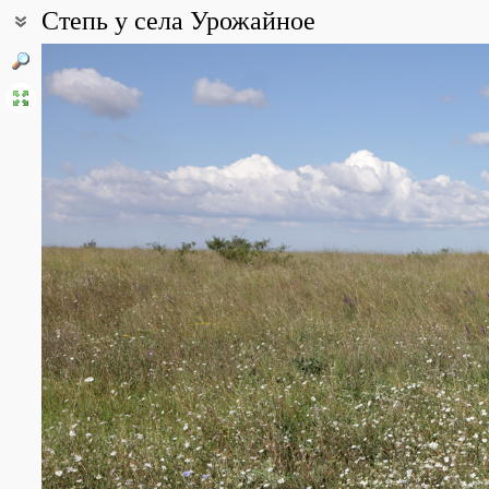
Степь у села Урожайное
Coordinates:
45° 04′ 15″ N, 34° 11′ 38.61″ E (view at maps of
Google
,
OpenStreet
All photos
(8)
Photos of plants & lichens
(48)