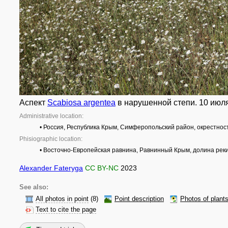
Аспект
Scabiosa argentea
в нарушенной степи. 10 июля
Administrative location:
• Россия, Республика Крым, Симферопольский район, окрестно
Phisiographic location:
• Восточно-Европейская равнина, Равнинный Крым, долина рек
Alexander Fateryga
CC BY-NC
2023
See also:
All photos in point
(8)
Point description
Photos of plant
Text to cite the page