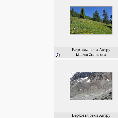
Верховья реки Актру
Марина Скотникова
Верховья реки Актру