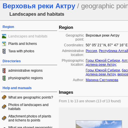
Верховья реки Актру
/ geographic poin
Landscapes and habitats
Region
Region
Geographic
Верховья реки Актру
Landscapes and habitats
point:
Plants and lichens
Coordinates:
50° 05′ 21″ N, 87° 47′ 16″ 
Administrative
Россия
,
Республика Алта
Taxa with photos
location:
Physiographic
Горы Южной Сибири
,
Алт
Directories
location:
долина реки Актру
;
Горы Южной Сибири
,
бас
administrative regions
долина реки Актру
,
верхов
physiographic regions
Author:
Марина Скотникова
Help and manuals
Images
What are geographic points?
From 1 to 13 are shown (13 of 13 found)
Photos of landscapes and
habitats
Attachment photos of plants
and lichens to points
What are shared geographic