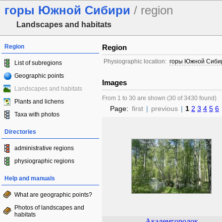
горы Южной Сибири
/ region
Landscapes and habitats
Region
Region
Physiographic location:
горы Южной Сиби
List of subregions
Geographic points
Images
Landscapes and habitats
From 1 to 30 are shown (30 of 3430 found)
Plants and lichens
Page:
first
|
previous
|
1
2
3
4
5
6
Taxa with photos
Directories
administrative regions
physiographic regions
Help and manuals
What are geographic points?
Photos of landscapes and
habitats
Академгородок