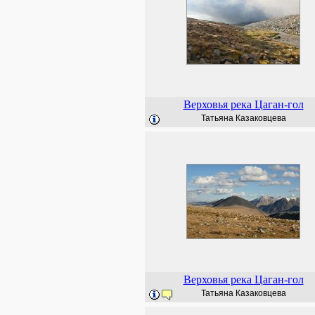
Верховья река Цаган-гол
Татьяна Казаковцева
Верховья река Цаган-гол
Татьяна Казаковцева