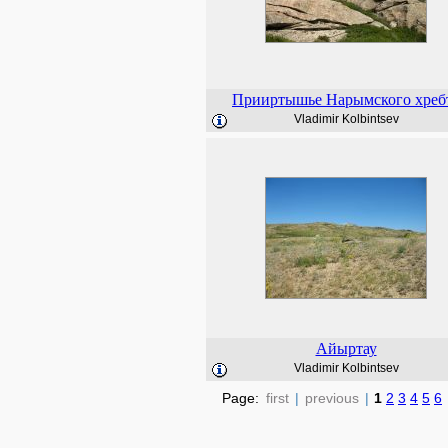
Прииртышье Нарымского хреб
Vladimir Kolbintsev
Айыртау
Vladimir Kolbintsev
Page:
first
|
previous
|
1
2
3
4
5
6