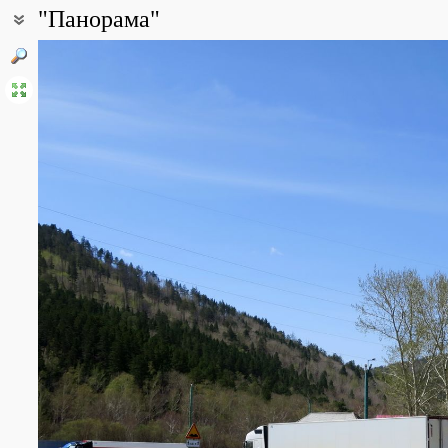
"Панорама"
Coordinates:
52° 01′ 04.8″ N, 107° 29′ 31.2″ E (view at maps of
Google
,
OpenStre
Point description:
"Панорама" - условное название стоянки на 427 км трассы Р-25
небольшое кафе "Панорама", с другой - более известное и вмест
Стоянка располагается на левом берегу Селенги у подножия от
За стоянкой на склонах отрогов Хамар-Дабана и в распадке нах
улицы, дома и для летнего отдыха, и для круглогодичного прож
Гремячий, левый приток Селенги.
Отроги Хамар-Дабана здесь представляют цепочку невысоких с
преимущественно сосновым (Pinus sylvestris). Само кафе "Пан
водотока, его русло отмечено валунами, а также узкой полосой из P
Главной достопримечательностью и достоинством этого места 
Селенга: от железнодорожного моста (426-й км трассы) в севе
Удэ (мкр. Мостовой, бывший посёлок при ж.-д. станции) в южном
правом берегу Селенги, небольшие островки вверх по течению.
По левому берегу на песчано-глинистых почвах растут Pinus sylves
pumila, Salix sp. Вдоль обочин трассы преимущественно рудерал
Chenopodiaceae), но и местные виды, например, Dracocephalum 
All photos
(18)
Photos of plants & lichens
(25)